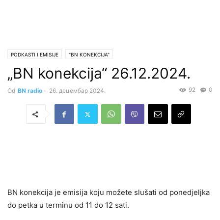
PODKASTI I EMISIJE
"BN KONEKCIJA"
„BN konekcija“ 26.12.2024.
92
0
Od
BN radio
-
26. децембар 2024.
BN konekcija je emisija koju možete slušati od ponedjeljka
do petka u terminu od 11 do 12 sati.