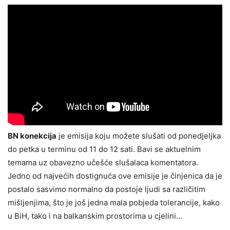
BN konekcija
je emisija koju možete slušati od ponedjeljka
do petka u terminu od 11 do 12 sati. Bavi se aktuelnim
temama uz obavezno učešće slušalaca komentatora.
Jedno od najvećih dostignuća ove emisije je činjenica da je
postalo sasvimo normalno da postoje ljudi sa različitim
mišljenjima, što je još jedna mala pobjeda tolerancije, kako
u BiH, tako i na balkanskim prostorima u cjelini…