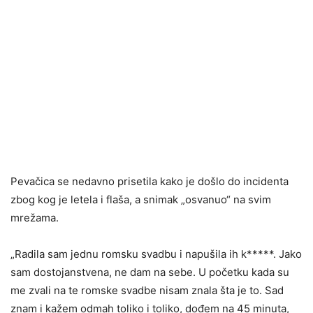
Pevačica se nedavno prisetila kako je došlo do incidenta
zbog kog je letela i flaša, a snimak „osvanuo“ na svim
mrežama.
„Radila sam jednu romsku svadbu i napušila ih k*****. Jako
sam dostojanstvena, ne dam na sebe. U početku kada su
me zvali na te romske svadbe nisam znala šta je to. Sad
znam i kažem odmah toliko i toliko, dođem na 45 minuta,