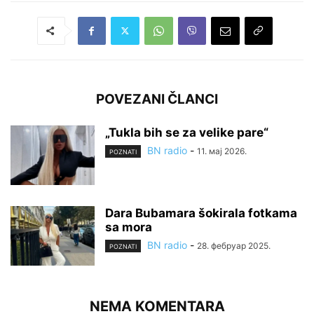
POVEZANI ČLANCI
„Tukla bih se za velike pare“
BN radio
-
11. мај 2026.
POZNATI
Dara Bubamara šokirala fotkama
sa mora
BN radio
-
28. фебруар 2025.
POZNATI
NEMA KOMENTARA