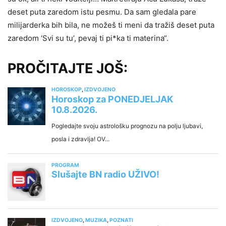
deset puta zaredom istu pesmu. Da sam gledala pare
milijarderka bih bila, ne možeš ti meni da tražiš deset puta
zaredom ‘Svi su tu’, pevaj ti pi*ka ti materina“.
PROČITAJTE JOŠ: