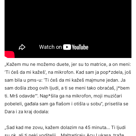
„Kažem mu ne možemo duete, jer su to matrice, a on meni:
‘Ti ćeš da mi kažeš’, na mikrofon. Kad sam ja pop*zdela, još
sam bila u pms-u: ‘Ti ćeš da mi kažeš majmune jedan. Ja
sam došla zbog ovih ljudi, a ti se meni tako obraćaš, j*bem
ti. Mrš odavde'“. Nap*šila ga na mikrofon, moji muzičari
pobeleli, gađala sam ga flašom i otišla u sobu“, prisetila se
Dara i za kraj dodala:
„Sad kad me zovu, kažem dolazim na 45 minuta… Ti ljudi
su ok, ali ti neki voditelji… Maltretiraju Acu Lukasa, traže