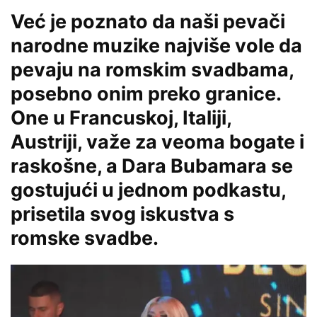
Već je poznato da naši pevači
narodne muzike najviše vole da
pevaju na romskim svadbama,
posebno onim preko granice.
One u Francuskoj, Italiji,
Austriji, važe za veoma bogate i
raskošne, a Dara Bubamara se
gostujući u jednom podkastu,
prisetila svog iskustva s
romske svadbe.