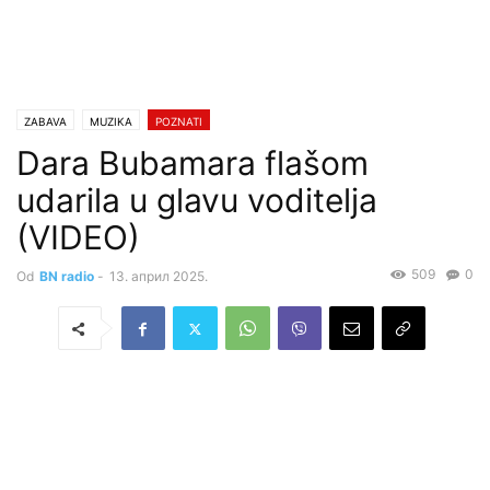
ZABAVA
MUZIKA
POZNATI
Dara Bubamara flašom
udarila u glavu voditelja
(VIDEO)
509
0
Od
BN radio
-
13. април 2025.