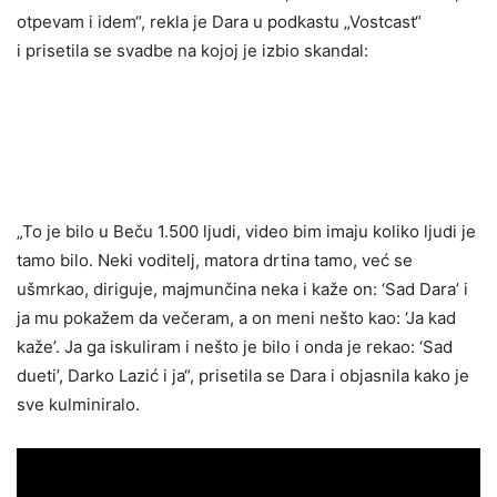
otpevam i idem“, rekla je Dara u podkastu „Vostcast“
i prisetila se svadbe na kojoj je izbio skandal:
„To je bilo u Beču 1.500 ljudi, video bim imaju koliko ljudi je
tamo bilo. Neki voditelj, matora drtina tamo, već se
ušmrkao, diriguje, majmunčina neka i kaže on: ‘Sad Dara’ i
ja mu pokažem da večeram, a on meni nešto kao: ‘Ja kad
kaže’. Ja ga iskuliram i nešto je bilo i onda je rekao: ‘Sad
dueti’, Darko Lazić i ja“, prisetila se Dara i objasnila kako je
sve kulminiralo.