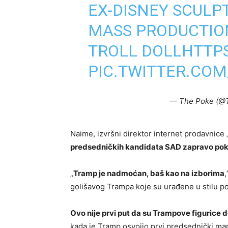
EX-DISNEY SCUL
MASS PRODUCTIO
TROLL DOLL
HTTPS
PIC.TWITTER.COM
— The Poke (@
Naime, izvršni direktor internet prodavnice 
predsedničkih kandidata SAD zapravo pokaza
„
Tramp je nadmoćan, baš kao na izborima
,
golišavog Trampa
koje su urađene u stilu po
Ovo nije prvi put da su Trampove figurice d
kada je Tramp osvojio prvi predsednički man