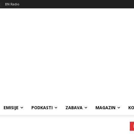
c
BN Radio
EMISIJE
PODKASTI
ZABAVA
MAGAZIN
K