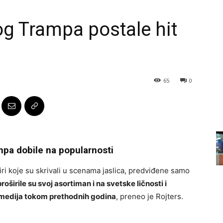
g Trampa postale hit
65
0
ampa dobile na popularnosti
iri koje su skrivali u scenama jaslica, predviđene samo
oširile su svoj asortiman i na svetske ličnosti i
ce medija tokom prethodnih godina
, preneo je Rojters.