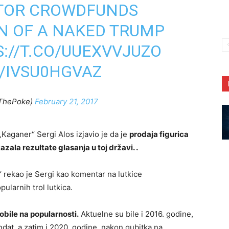
PTOR CROWDFUNDS
N OF A NAKED TRUMP
://T.CO/UUEXVVJUZO
/IVSU0HGVAZ
ThePoke)
February 21, 2017
„Kaganer“ Sergi Alos izjavio je da je
prodaja figurica
la rezultate glasanja u toj državi. .
“ rekao je Sergi kao komentar na lutkice
pularnih trol lutkica.
obile na popularnosti.
Aktuelne su bile i 2016. godine,
dat, a zatim i 2020. godine, nakon gubitka na