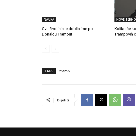
NAUKA
NOVE TEHNO
Ova životinja je dobila ime po
Koliko će ko
Donaldu Trampu!
Trampovih c
TAGS
tramp
Dijeliti