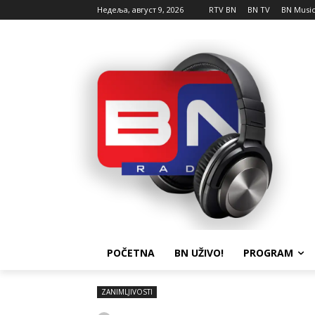
Недеља, август 9, 2026
RTV BN
BN TV
BN Musi
POČETNA
BN UŽIVO!
PROGRAM
ZANIMLJIVOSTI