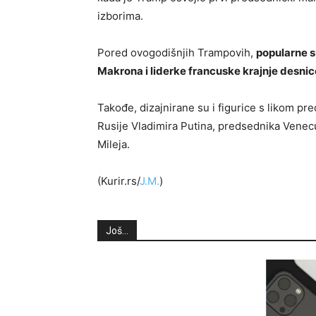
izborima.
Pored ovogodišnjih Trampovih,
popularne s
Makrona i liderke francuske krajnje desnic
Takođe, dizajnirane su i figurice s likom p
Rusije Vladimira Putina, predsednika Venec
Mileja.
(Kurir.rs/
J.M.
)
Još...