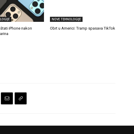
LOGIJE
NOVE TEHNOLOGIJE
štati iPhone nakon
Obrt u Americi: Tramp spasava TikTok
arina