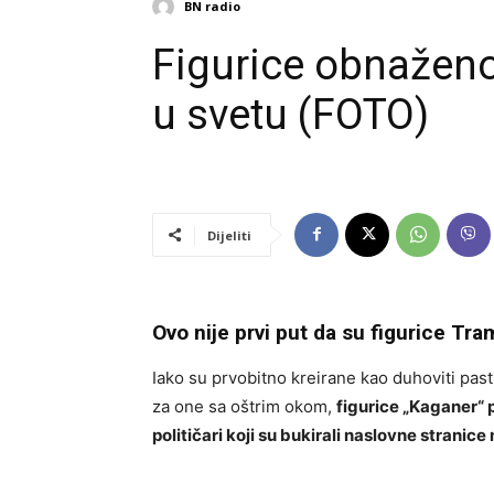
BN radio
Figurice obnaženo
u svetu (FOTO)
Dijeliti
Ovo nije prvi put da su figurice Tr
Iako su prvobitno kreirane kao duhoviti past
za one sa oštrim okom,
figurice
„Kaganer“ pr
političari koji su bukirali naslovne strani