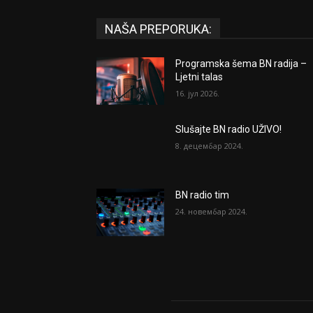
NAŠA PREPORUKA:
Programska šema BN radija –
Ljetni talas
16. јул 2026.
Slušajte BN radio UŽIVO!
8. децембар 2024.
BN radio tim
24. новембар 2024.