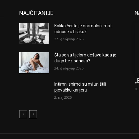
NAJČITANIJE:
N
Koliko često je normalno imati
odnose u braku?
22. фебруар 2025.
Šta se sa tijelom dešava kada je
dugo bez odnosa?
24. фебруар 2025.
„
Intimni snimci su mi uništili
10
pjevačku karijeru
2. мај 2025.