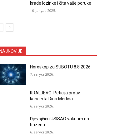
krade lozinke i čita vaše poruke
16. јануар 2025.
NAJNOVIJE
Horoskop za SUBOTU 8.8.2026.
7. август 2026.
KRALJEVO: Peticija protiv
koncerta Dina Merlina
6. август 2026.
Djevojčicu USISAO vakuum na
bazenu
6. август 2026.