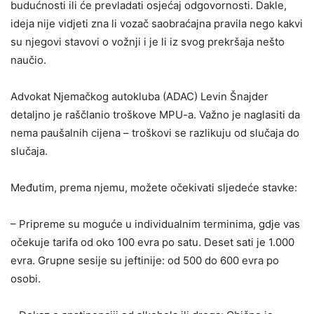
budućnosti ili će prevladati osjećaj odgovornosti. Dakle,
ideja nije vidjeti zna li vozač saobraćajna pravila nego kakvi
su njegovi stavovi o vožnji i je li iz svog prekršaja nešto
naučio.
Advokat Njemačkog autokluba (ADAC) Levin Šnajder
detaljno je raščlanio troškove MPU-a. Važno je naglasiti da
nema paušalnih cijena – troškovi se razlikuju od slučaja do
slučaja.
Međutim, prema njemu, možete očekivati sljedeće stavke:
– Pripreme su moguće u individualnim terminima, gdje vas
očekuje tarifa od oko 100 evra po satu. Deset sati je 1.000
evra. Grupne sesije su jeftinije: od 500 do 600 evra po
osobi.