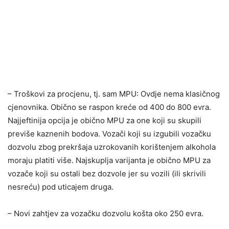
– Troškovi za procjenu, tj. sam MPU: Ovdje nema klasičnog
cjenovnika. Obično se raspon kreće od 400 do 800 evra.
Najjeftinija opcija je obično MPU za one koji su skupili
previše kaznenih bodova. Vozači koji su izgubili vozačku
dozvolu zbog prekršaja uzrokovanih korištenjem alkohola
moraju platiti više. Najskuplja varijanta je obično MPU za
vozače koji su ostali bez dozvole jer su vozili (ili skrivili
nesreću) pod uticajem druga.
– Novi zahtjev za vozačku dozvolu košta oko 250 evra.