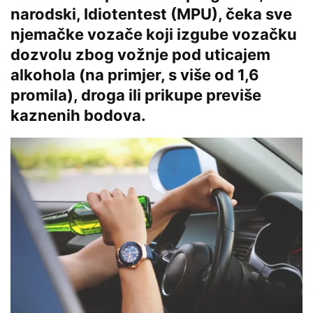
narodski, Idiotentest (MPU), čeka sve
njemačke vozače koji izgube vozačku
dozvolu zbog vožnje pod uticajem
alkohola (na primjer, s više od 1,6
promila), droga ili prikupe previše
kaznenih bodova.