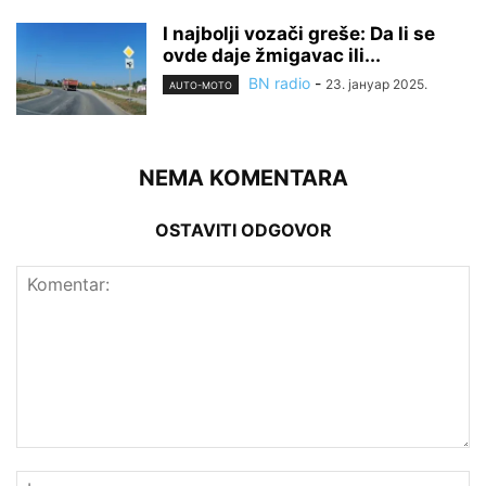
I najbolji vozači greše: Da li se
ovde daje žmigavac ili...
BN radio
-
23. јануар 2025.
AUTO-MOTO
NEMA KOMENTARA
OSTAVITI ODGOVOR