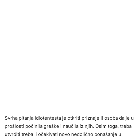
Svrha pitanja Idiotentesta je otkriti priznaje li osoba da je u
prošlosti počinila greške i naučila iz njih. Osim toga, treba
utvrditi treba li očekivati novo nedolično ponašanje u