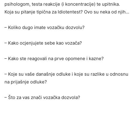
psihologom, testa reakcije (i koncentracije) te upitnika.
Koja su pitanje tipična za Idiotentest? Ovo su neka od njih…
– Koliko dugo imate vozačku dozvolu?
– Kako ocjenjujete sebe kao vozača?
– Kako ste reagovali na prve opomene i kazne?
– Koje su vaše današnje odluke i koje su razlike u odnosnu
na prijašnje odluke?
– Što za vas znači vozačka dozvola?