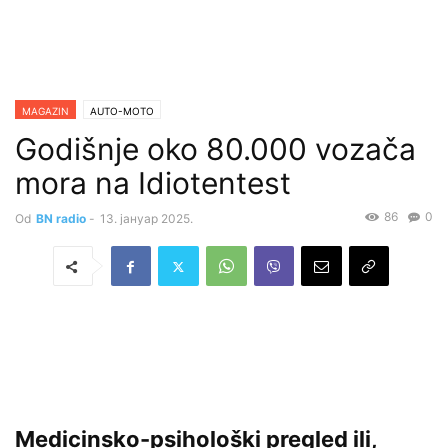
MAGAZIN
AUTO-MOTO
Godišnje oko 80.000 vozača
mora na Idiotentest
86
0
Od
BN radio
-
13. јануар 2025.
Medicinsko-psihološki pregled ili,