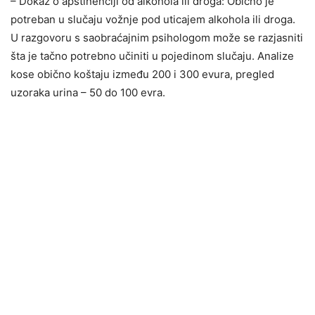
– Dokaz o apstinenciji od alkohola ili droga: Obično je
potreban u slučaju vožnje pod uticajem alkohola ili droga.
U razgovoru s saobraćajnim psihologom može se razjasniti
šta je tačno potrebno učiniti u pojedinom slučaju. Analize
kose obično koštaju između 200 i 300 evura, pregled
uzoraka urina – 50 do 100 evra.