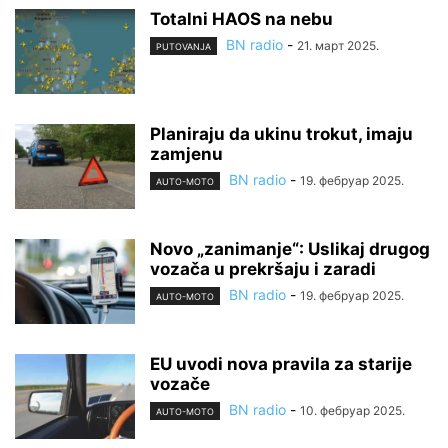
Totalni HAOS na nebu
BN radio
-
21. март 2025.
PUTOVANJA
Planiraju da ukinu trokut, imaju
zamjenu
BN radio
-
19. фебруар 2025.
AUTO-MOTO
Novo „zanimanje“: Uslikaj drugog
vozača u prekršaju i zaradi
BN radio
-
19. фебруар 2025.
AUTO-MOTO
EU uvodi nova pravila za starije
vozače
BN radio
-
10. фебруар 2025.
AUTO-MOTO