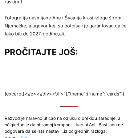
raskinut.
Fotografija nasmijane Ane i Švajnija krasi izloge širom
Njemačke, a ugovor koji su potpisali je garantovao da će
tako biti do 2027. godine,ali..
PROČITAJTE JOŠ:
{excerpt}<\/p><\/div><\/li>"},"theme":{"name":"cards"}}
Razvod je naravno uticao na odluku o prekidu saradnje, a
očigledno je da ni samoj kompaniji, kao ni Ani i Bastijanu ne
odgovara da se ista nastavi…iz očiglednih razloga,
prenosi
Kurir
.