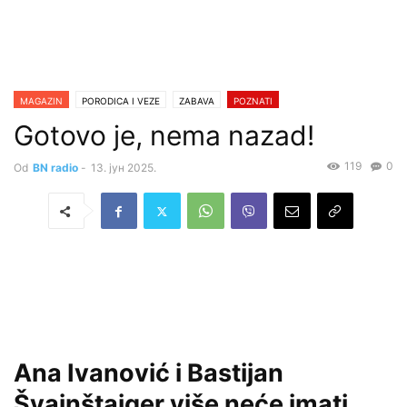
MAGAZIN
PORODICA I VEZE
ZABAVA
POZNATI
Gotovo je, nema nazad!
119
0
Od
BN radio
-
13. јун 2025.
Ana Ivanović i Bastijan
Švajnštajger više neće imati