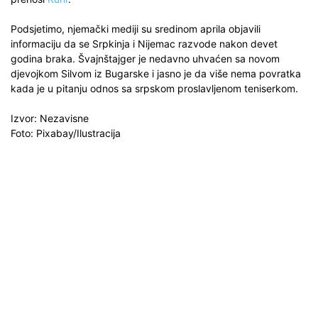
Podsjetimo, njemački mediji su sredinom aprila objavili
informaciju da se Srpkinja i Nijemac razvode nakon devet
godina braka. Švajnštajger je nedavno uhvaćen sa novom
djevojkom Silvom iz Bugarske i jasno je da više nema povratka
kada je u pitanju odnos sa srpskom proslavljenom teniserkom.
Izvor: Nezavisne
Foto: Pixabay/Ilustracija