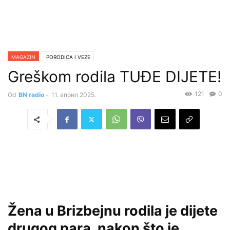
MAGAZIN
PORODICA I VEZE
Greškom rodila TUĐE DIJETE!
121
0
Od
BN radio
-
11. април 2025.
Žena u Brizbejnu rodila je dijete
drugog para, nakon što je