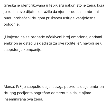
Greška je identifikovana u februaru nakon što je žena, koja
je rodila ovo dijete, zatražila da njeni preostali embrioni
budu prebačeni drugom pružaocu usluge vantjelesne
oplodnje.
„Umjesto da se pronađe očekivani broj embriona, dodatni
embrion je ostao u skladištu za ove roditelje“, navodi se u
saopštenju kompanije.
Monaš IVF je saopštio da je istraga potvrdila da je embrion
drugog pacijenta pogrešno odmrznut, a da je njime
inseminirana ova žena.