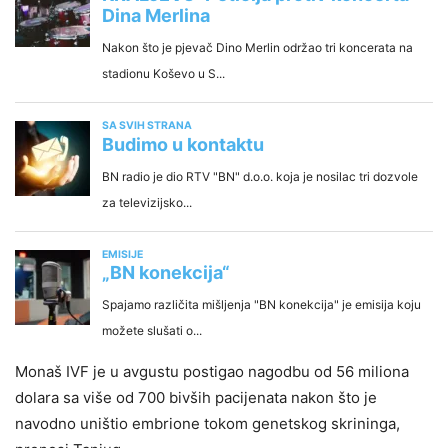
Monaš IVF je u avgustu postigao nagodbu od 56 miliona
dolara sa više od 700 bivših pacijenata nakon što je
navodno uništio embrione tokom genetskog skrininga,