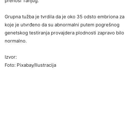
prenosi Tanjug.
Grupna tužba je tvrdila da je oko 35 odsto embriona za
koje je utvrđeno da su abnormalni putem pogrešnog
genetskog testiranja provajdera plodnosti zapravo bilo
normalno.
Izvor:
Foto: Pixabay/Ilustracija