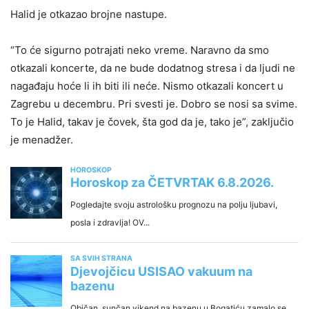
Halid je otkazao brojne nastupe.
“To će sigurno potrajati neko vreme. Naravno da smo
otkazali koncerte, da ne bude dodatnog stresa i da ljudi ne
nagađaju hoće li ih biti ili neće. Nismo otkazali koncert u
Zagrebu u decembru. Pri svesti je. Dobro se nosi sa svime.
To je Halid, takav je čovek, šta god da je, tako je”, zaključio
je menadžer.