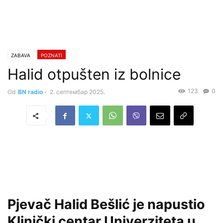
ZABAVA
POZNATI
Halid otpušten iz bolnice
123
0
Od
BN radio
-
2. септембар 2025.
Pjevač Halid Bešlić je napustio
Klinički centar Univerziteta u