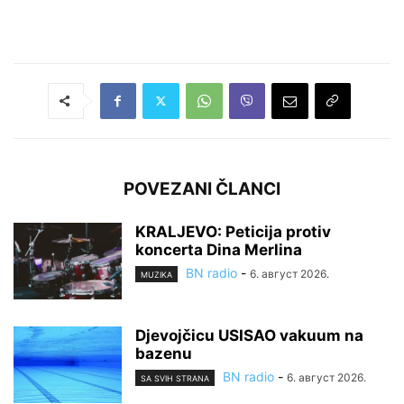
POVEZANI ČLANCI
KRALJEVO: Peticija protiv
koncerta Dina Merlina
BN radio
-
6. август 2026.
MUZIKA
Djevojčicu USISAO vakuum na
bazenu
BN radio
-
6. август 2026.
SA SVIH STRANA