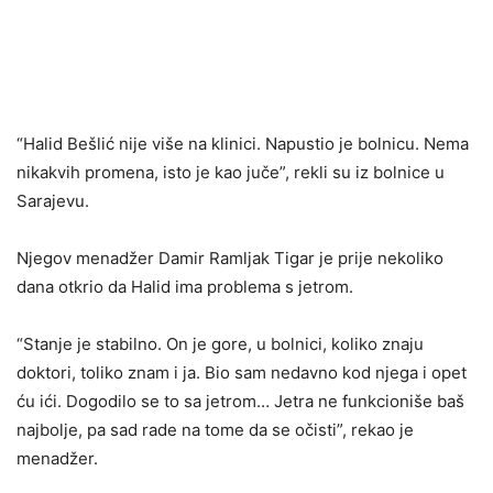
“Halid Bešlić nije više na klinici. Napustio je bolnicu. Nema
nikakvih promena, isto je kao juče”, rekli su iz bolnice u
Sarajevu.
Njegov menadžer Damir Ramljak Tigar je prije nekoliko
dana otkrio da Halid ima problema s jetrom.
“Stanje je stabilno. On je gore, u bolnici, koliko znaju
doktori, toliko znam i ja. Bio sam nedavno kod njega i opet
ću ići. Dogodilo se to sa jetrom… Jetra ne funkcioniše baš
najbolje, pa sad rade na tome da se očisti”, rekao je
menadžer.