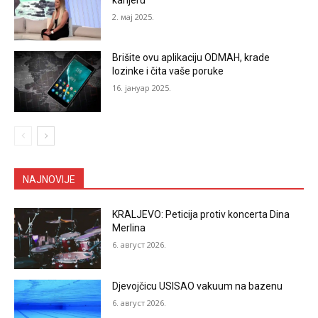
2. мај 2025.
Brišite ovu aplikaciju ODMAH, krade
lozinke i čita vaše poruke
16. јануар 2025.
NAJNOVIJE
KRALJEVO: Peticija protiv koncerta Dina
Merlina
6. август 2026.
Djevojčicu USISAO vakuum na bazenu
6. август 2026.