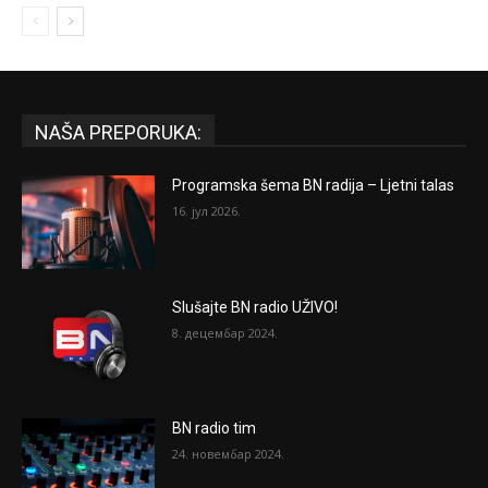
NAŠA PREPORUKA:
Programska šema BN radija – Ljetni talas
16. јул 2026.
Slušajte BN radio UŽIVO!
8. децембар 2024.
BN radio tim
24. новембар 2024.