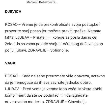
DJEVICA
POSAO – Vreme je da prekontrolišete svoje postupke i
proverite svoj posao jer možete praviti greške. Nemate
takta. LJUBAV – Prijatelji ili kolege sa posla danas će
želeti da sa vama podele svoju sreću zbog dešavanja na
polju ljubavi. ZDRAVLJE – Solidno je.
VAGA
POSAO – Kada na sebe preuzmete više obaveza, naravno
da je nemoguće da ih sve završite jednako dobro.
LJUBAV – Pred vama je veoma lepo veče. Možete dobiti
kompliment da ste se podmladili ili da izgledate
neverovatno moderno. ZDRAVLJE – Glavobolja.