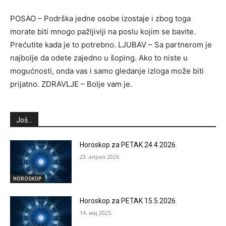
POSAO – Podrška jedne osobe izostaje i zbog toga
morate biti mnogo pažljiviji na poslu kojim se bavite.
Prećutite kada je to potrebno. LJUBAV – Sa partnerom je
najbolje da odete zajedno u šoping. Ako to niste u
mogućnosti, onda vas i samo gledanje izloga može biti
prijatno. ZDRAVLJE – Bolje vam je.
Još...
Horoskop za PETAK 24.4.2026.
23. април 2026.
HOROSKOP
Horoskop za PETAK 15.5.2026.
14. мај 2025.