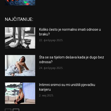
NAJČITANIJE:
Koliko često je normalno imati odnose u
braku?
22. фебруар 2025.
Šta se sa tijelom dešava kada je dugo bez
odnosa?
24. фебруар 2025.
Intimni snimci su mi uništili pjevačku
karijeru
2. мај 2025.