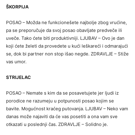
ŠKORPIJA
POSAO – Možda ne funkcionešete najbolje zbog vrućine,
pa se preporučuje da svoj posao obavljate predveče ili
uveče. Tako ćete biti produktivniji. LJUBAV – Ovo je dan
koji ćete želeti da provedete u kući leškareći i odmarajući
se, dok bi partner non stop išao negde. ZDRAVLJE – Stiže
vas umor.
STRIJELAC
POSAO – Nemate s kim da se posavetujete jer ljudi iz
porodice ne razumeju u potpunosti posao kojim se
bavite. Mogućnost kraćeg putovanja. LJUBAV – Neko vam
danas može najaviti da će vas posetiti a ona vam sve
otkazati u poslednji čas. ZDRAVLJE – Solidno je.