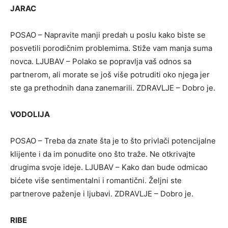
JARAC
POSAO – Napravite manji predah u poslu kako biste se
posvetili porodičnim problemima. Stiže vam manja suma
novca. LJUBAV – Polako se popravlja vaš odnos sa
partnerom, ali morate se još više potruditi oko njega jer
ste ga prethodnih dana zanemarili. ZDRAVLJE – Dobro je.
VODOLIJA
POSAO – Treba da znate šta je to što privlači potencijalne
klijente i da im ponudite ono što traže. Ne otkrivajte
drugima svoje ideje. LJUBAV – Kako dan bude odmicao
bićete više sentimentalni i romantični. Željni ste
partnerove paženje i ljubavi. ZDRAVLJE – Dobro je.
RIBE