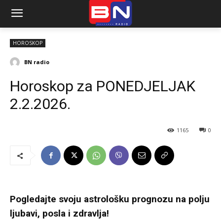
HOROSKOP
BN radio
Horoskop za PONEDJELJAK
2.2.2026.
1165
0
Pogledajte svoju astrološku prognozu na polju
ljubavi, posla i zdravlja!