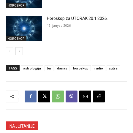
HOROSKOP
Horoskop za UTORAK 20.1.2026.
19. јануар 2026.
HOROSKOP
TAGS
astrologija
bn
danas
horoskop
radio
sutra
NAJČITANIJE