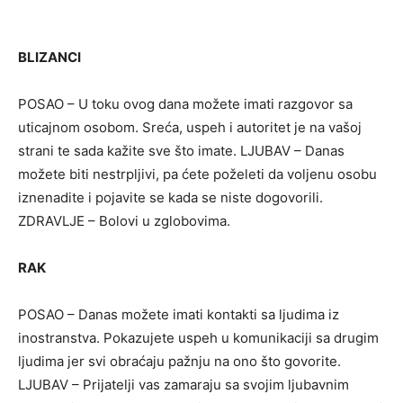
BLIZANCI
POSAO – U toku ovog dana možete imati razgovor sa
uticajnom osobom. Sreća, uspeh i autoritet je na vašoj
strani te sada kažite sve što imate. LJUBAV – Danas
možete biti nestrpljivi, pa ćete poželeti da voljenu osobu
iznenadite i pojavite se kada se niste dogovorili.
ZDRAVLJE – Bolovi u zglobovima.
RAK
POSAO – Danas možete imati kontakti sa ljudima iz
inostranstva. Pokazujete uspeh u komunikaciji sa drugim
ljudima jer svi obraćaju pažnju na ono što govorite.
LJUBAV – Prijatelji vas zamaraju sa svojim ljubavnim