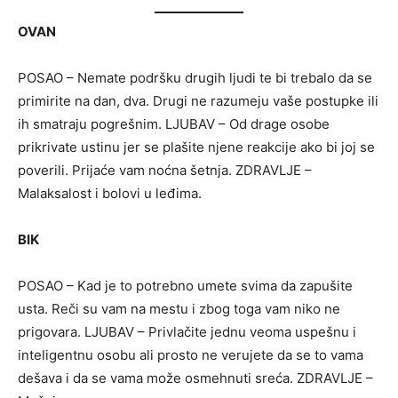
OVAN
POSAO – Nemate podršku drugih ljudi te bi trebalo da se
primirite na dan, dva. Drugi ne razumeju vaše postupke ili
ih smatraju pogrešnim. LJUBAV – Od drage osobe
prikrivate ustinu jer se plašite njene reakcije ako bi joj se
poverili. Prijaće vam noćna šetnja. ZDRAVLJE –
Malaksalost i bolovi u leđima.
BIK
POSAO – Kad je to potrebno umete svima da zapušite
usta. Reči su vam na mestu i zbog toga vam niko ne
prigovara. LJUBAV – Privlačite jednu veoma uspešnu i
inteligentnu osobu ali prosto ne verujete da se to vama
dešava i da se vama može osmehnuti sreća. ZDRAVLJE –