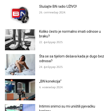
Slušajte BN radio UŽIVO!
26. септембар 2024.
Koliko često je normalno imati odnose u
braku?
22. фебруар 2025.
Šta se sa tijelom dešava kada je dugo bez
odnosa?
24. фебруар 2025.
„BN konekcija“
6. новембар 2024.
Intimni snimci su mi uništili pjevačku
karijeru