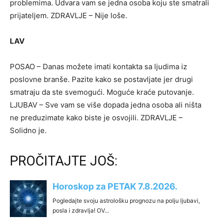
problemima. Udvara vam se jedna osoba koju ste smatrali
prijateljem. ZDRAVLJE – Nije loše.
LAV
POSAO – Danas možete imati kontakta sa ljudima iz
poslovne branše. Pazite kako se postavljate jer drugi
smatraju da ste svemogući. Moguće kraće putovanje.
LJUBAV – Sve vam se više dopada jedna osoba ali ništa
ne preduzimate kako biste je osvojili. ZDRAVLJE –
Solidno je.
PROČITAJTE JOŠ: