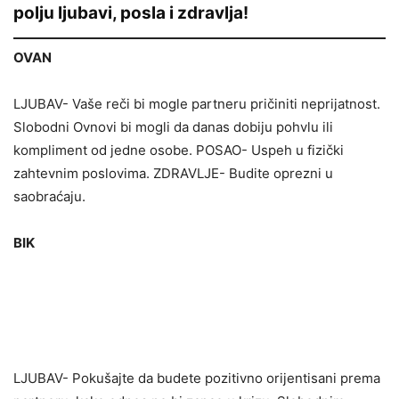
polju ljubavi, posla i zdravlja!
OVAN
LJUBAV- Vaše reči bi mogle partneru pričiniti neprijatnost.
Slobodni Ovnovi bi mogli da danas dobiju pohvlu ili
kompliment od jedne osobe. POSAO- Uspeh u fizički
zahtevnim poslovima. ZDRAVLJE- Budite oprezni u
saobraćaju.
BIK
LJUBAV- Pokušajte da budete pozitivno orijentisani prema