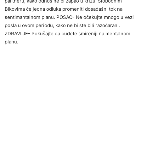
partneru, kako odnos ne bi zapao u krizu. Slobodnim
Bikovima će jedna odluka promeniti dosadašni tok na
sentimantalnom planu. POSAO- Ne očekujte mnogo u vezi
posla u ovom periodu, kako ne bi ste bili razočarani.
ZDRAVLJE- Pokušajte da budete smireniji na mentalnom
planu.