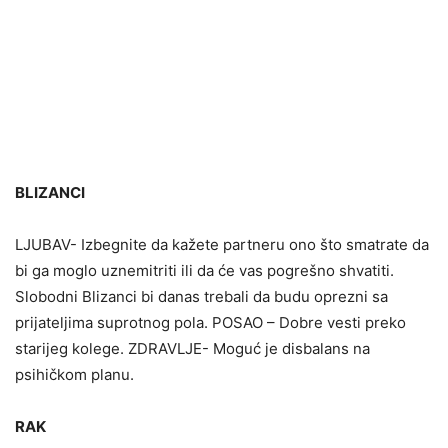
BLIZANCI
LJUBAV- Izbegnite da kažete partneru ono što smatrate da
bi ga moglo uznemitriti ili da će vas pogrešno shvatiti.
Slobodni Blizanci bi danas trebali da budu oprezni sa
prijateljima suprotnog pola. POSAO – Dobre vesti preko
starijeg kolege. ZDRAVLJE- Moguć je disbalans na
psihičkom planu.
RAK