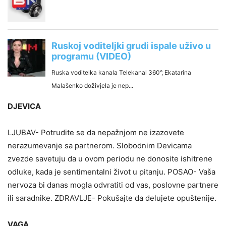
DJEVICA
LJUBAV- Potrudite se da nepažnjom ne izazovete
nerazumevanje sa partnerom. Slobodnim Devicama
zvezde savetuju da u ovom periodu ne donosite ishitrene
odluke, kada je sentimentalni život u pitanju. POSAO- Vaša
nervoza bi danas mogla odvratiti od vas, poslovne partnere
ili saradnike. ZDRAVLJE- Pokušajte da delujete opuštenije.
VAGA