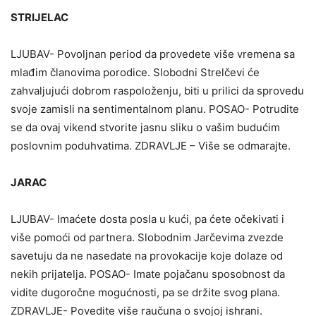
STRIJELAC
LJUBAV- Povoljnan period da provedete više vremena sa
mlađim članovima porodice. Slobodni Strelčevi će
zahvaljujući dobrom raspoloženju, biti u prilici da sprovedu
svoje zamisli na sentimentalnom planu. POSAO- Potrudite
se da ovaj vikend stvorite jasnu sliku o vašim budućim
poslovnim poduhvatima. ZDRAVLJE – Više se odmarajte.
JARAC
LJUBAV- Imaćete dosta posla u kući, pa ćete očekivati i
više pomoći od partnera. Slobodnim Jarčevima zvezde
savetuju da ne nasedate na provokacije koje dolaze od
nekih prijatelja. POSAO- Imate pojačanu sposobnost da
vidite dugoročne mogućnosti, pa se držite svog plana.
ZDRAVLJE- Povedite više raučuna o svojoj ishrani.