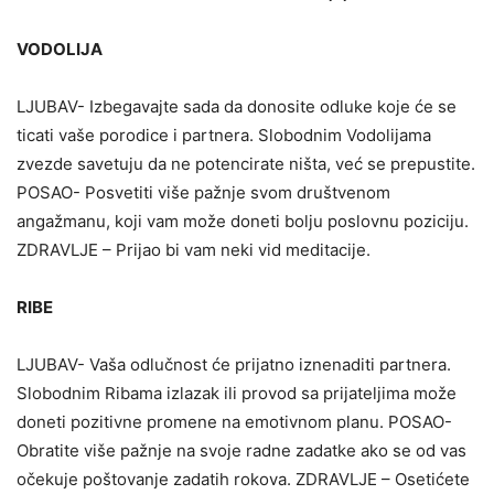
VODOLIJA
LJUBAV- Izbegavajte sada da donosite odluke koje će se
ticati vaše porodice i partnera. Slobodnim Vodolijama
zvezde savetuju da ne potencirate ništa, već se prepustite.
POSAO- Posvetiti više pažnje svom društvenom
angažmanu, koji vam može doneti bolju poslovnu poziciju.
ZDRAVLJE – Prijao bi vam neki vid meditacije.
RIBE
LJUBAV- Vaša odlučnost će prijatno iznenaditi partnera.
Slobodnim Ribama izlazak ili provod sa prijateljima može
doneti pozitivne promene na emotivnom planu. POSAO-
Obratite više pažnje na svoje radne zadatke ako se od vas
očekuje poštovanje zadatih rokova. ZDRAVLJE – Osetićete