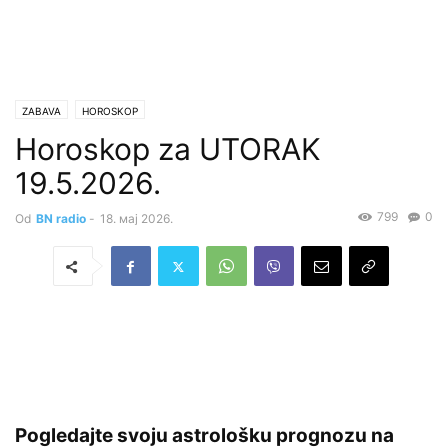
ZABAVA
HOROSKOP
Horoskop za UTORAK
19.5.2026.
799
0
Od
BN radio
-
18. мај 2026.
Pogledajte svoju astrološku prognozu na