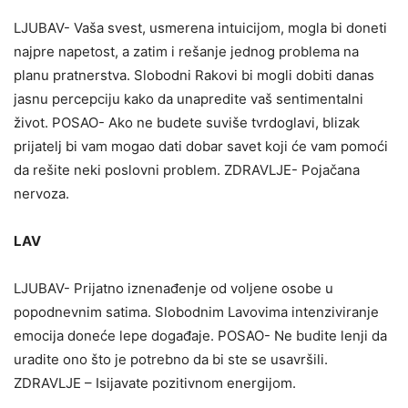
LJUBAV- Vaša svest, usmerena intuicijom, mogla bi doneti
najpre napetost, a zatim i rešanje jednog problema na
planu pratnerstva. Slobodni Rakovi bi mogli dobiti danas
jasnu percepciju kako da unapredite vaš sentimentalni
život. POSAO- Ako ne budete suviše tvrdoglavi, blizak
prijatelj bi vam mogao dati dobar savet koji će vam pomoći
da rešite neki poslovni problem. ZDRAVLJE- Pojačana
nervoza.
LAV
LJUBAV- Prijatno iznenađenje od voljene osobe u
popodnevnim satima. Slobodnim Lavovima intenziviranje
emocija doneće lepe događaje. POSAO- Ne budite lenji da
uradite ono što je potrebno da bi ste se usavršili.
ZDRAVLJE – Isijavate pozitivnom energijom.