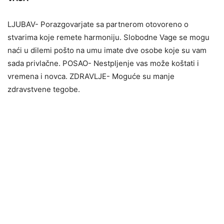
LJUBAV- Porazgovarjate sa partnerom otovoreno o
stvarima koje remete harmoniju. Slobodne Vage se mogu
naći u dilemi pošto na umu imate dve osobe koje su vam
sada privlačne. POSAO- Nestpljenje vas može koštati i
vremena i novca. ZDRAVLJE- Moguće su manje
zdravstvene tegobe.