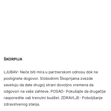
ŠKORPIJA
LJUBAV- Neće biti mira u partnerskom odnosu dok ne
postignete dogovor. Slobodnim Škoprijama zvezde
savetuju da date drugoj strani dovoljno vremena da
odgovori na vaše zahteve. POSAO- Pokušajte da drugačije
rasporedite vaš trenutni budžet. ZDRAVLJE- Poboljšanje
zdravstvenog stanja.