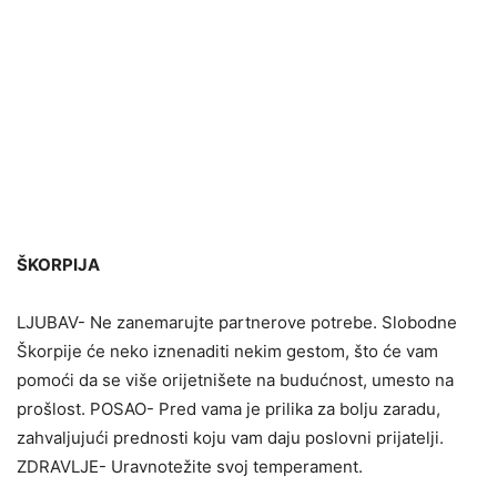
ŠKORPIJA
LJUBAV- Ne zanemarujte partnerove potrebe. Slobodne
Škorpije će neko iznenaditi nekim gestom, što će vam
pomoći da se više orijetnišete na budućnost, umesto na
prošlost. POSAO- Pred vama je prilika za bolju zaradu,
zahvaljujući prednosti koju vam daju poslovni prijatelji.
ZDRAVLJE- Uravnotežite svoj temperament.