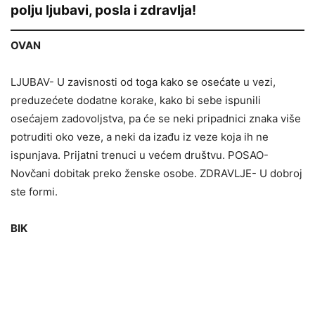
polju ljubavi, posla i zdravlja!
OVAN
LJUBAV- U zavisnosti od toga kako se osećate u vezi,
preduzećete dodatne korake, kako bi sebe ispunili
osećajem zadovoljstva, pa će se neki pripadnici znaka više
potruditi oko veze, a neki da izađu iz veze koja ih ne
ispunjava. Prijatni trenuci u većem društvu. POSAO-
Novčani dobitak preko ženske osobe. ZDRAVLJE- U dobroj
ste formi.
BIK