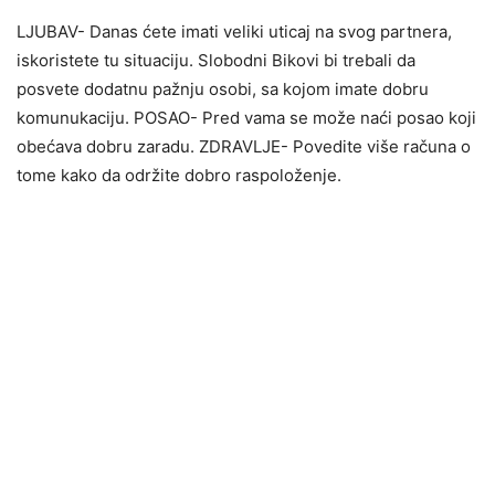
LJUBAV- Danas ćete imati veliki uticaj na svog partnera,
iskoristete tu situaciju. Slobodni Bikovi bi trebali da
posvete dodatnu pažnju osobi, sa kojom imate dobru
komunukaciju. POSAO- Pred vama se može naći posao koji
obećava dobru zaradu. ZDRAVLJE- Povedite više računa o
tome kako da održite dobro raspoloženje.