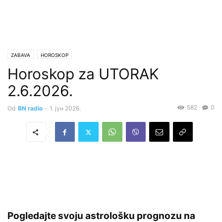
ZABAVA
HOROSKOP
Horoskop za UTORAK
2.6.2026.
582
0
Od
BN radio
-
1. јун 2026.
Pogledajte svoju astrološku prognozu na