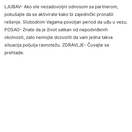
LJUBAV- Ako ste nezadovoljni odnosom sa partnerom,
pokušajte da se aktivirate kako bi zajednički pronašli
rešenje. Slobodnim Vagama povoljan period da uđu u vezu.
POSAO- Znate da je život satkan od nepodviđenih
okolnosti, zato nemojte dozvoliti da vam jedna takva
situacija poljulja ravnotežu. ZDRAVLJE- Čuvajte se
prehlade.