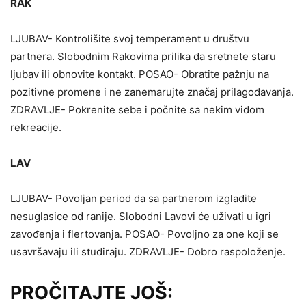
RAK
LJUBAV- Kontrolišite svoj temperament u društvu
partnera. Slobodnim Rakovima prilika da sretnete staru
ljubav ili obnovite kontakt. POSAO- Obratite pažnju na
pozitivne promene i ne zanemarujte značaj prilagođavanja.
ZDRAVLJE- Pokrenite sebe i počnite sa nekim vidom
rekreacije.
LAV
LJUBAV- Povoljan period da sa partnerom izgladite
nesuglasice od ranije. Slobodni Lavovi će uživati u igri
zavođenja i flertovanja. POSAO- Povoljno za one koji se
usavršavaju ili studiraju. ZDRAVLJE- Dobro raspoloženje.
PROČITAJTE JOŠ: