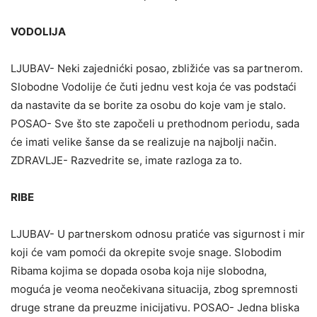
VODOLIJA
LJUBAV- Neki zajednićki posao, zbližiće vas sa partnerom.
Slobodne Vodolije će čuti jednu vest koja će vas podstaći
da nastavite da se borite za osobu do koje vam je stalo.
POSAO- Sve što ste započeli u prethodnom periodu, sada
će imati velike šanse da se realizuje na najbolji način.
ZDRAVLJE- Razvedrite se, imate razloga za to.
RIBE
LJUBAV- U partnerskom odnosu pratiće vas sigurnost i mir
koji će vam pomoći da okrepite svoje snage. Slobodim
Ribama kojima se dopada osoba koja nije slobodna,
moguća je veoma neočekivana situacija, zbog spremnosti
druge strane da preuzme inicijativu. POSAO- Jedna bliska