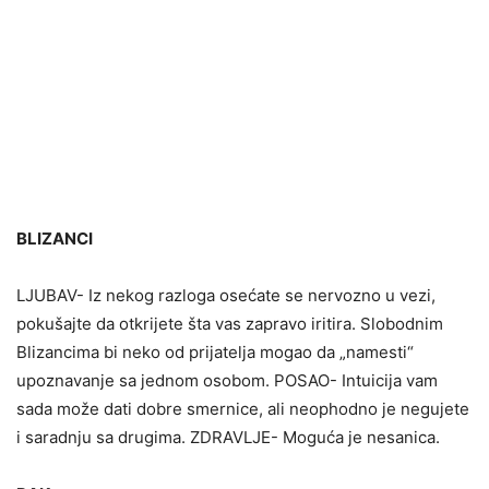
BLIZANCI
LJUBAV- Iz nekog razloga osećate se nervozno u vezi,
pokušajte da otkrijete šta vas zapravo iritira. Slobodnim
Blizancima bi neko od prijatelja mogao da „namesti“
upoznavanje sa jednom osobom. POSAO- Intuicija vam
sada može dati dobre smernice, ali neophodno je negujete
i saradnju sa drugima. ZDRAVLJE- Moguća je nesanica.