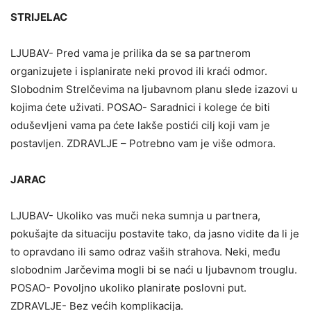
STRIJELAC
LJUBAV- Pred vama je prilika da se sa partnerom
organizujete i isplanirate neki provod ili kraći odmor.
Slobodnim Strelčevima na ljubavnom planu slede izazovi u
kojima ćete uživati. POSAO- Saradnici i kolege će biti
oduševljeni vama pa ćete lakše postići cilj koji vam je
postavljen. ZDRAVLJE – Potrebno vam je više odmora.
JARAC
LJUBAV- Ukoliko vas muči neka sumnja u partnera,
pokušajte da situaciju postavite tako, da jasno vidite da li je
to opravdano ili samo odraz vaših strahova. Neki, među
slobodnim Jarčevima mogli bi se naći u ljubavnom trouglu.
POSAO- Povoljno ukoliko planirate poslovni put.
ZDRAVLJE- Bez većih komplikacija.