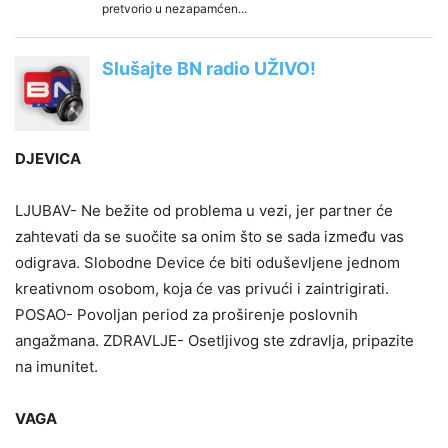
DJEVICA
LJUBAV- Ne bežite od problema u vezi, jer partner će
zahtevati da se suočite sa onim što se sada između vas
odigrava. Slobodne Device će biti oduševljene jednom
kreativnom osobom, koja će vas privući i zaintrigirati.
POSAO- Povoljan period za proširenje poslovnih
angažmana. ZDRAVLJE- Osetljivog ste zdravlja, pripazite
na imunitet.
VAGA