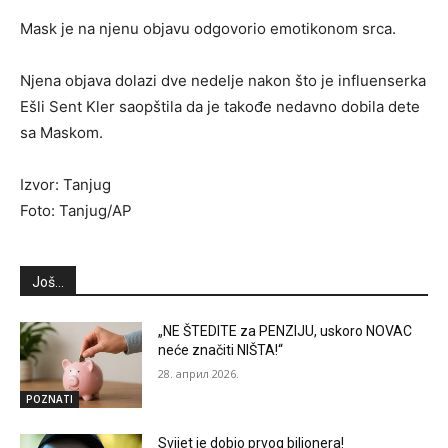
Mask je na njenu objavu odgovorio emotikonom srca.
Njena objava dolazi dve nedelje nakon što je influenserka
Ešli Sent Kler saopštila da je takođe nedavno dobila dete
sa Maskom.
Izvor: Tanjug
Foto: Tanjug/AP
Još...
„NE ŠTEDITE za PENZIJU, uskoro NOVAC
neće značiti NIŠTA!“
28. април 2026.
POZNATI
Svijet je dobio prvog bilionera!