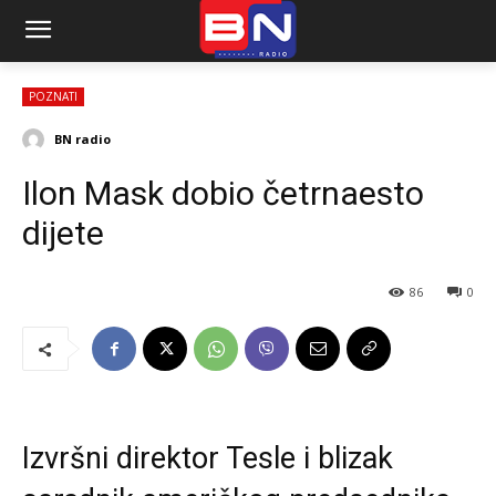
POZNATI
BN radio
Ilon Mask dobio četrnaesto
dijete
86
0
Izvršni direktor Tesle i blizak