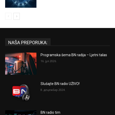
NAŠA PREPORUKA:
Programska šema BN radija – Ljetni talas
16. јул 2026.
Slušajte BN radio UŽIVO!
8. децембар 2024.
BN radio tim