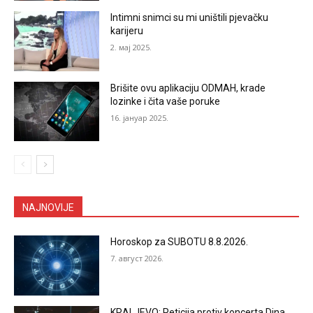
Intimni snimci su mi uništili pjevačku
karijeru
2. мај 2025.
Brišite ovu aplikaciju ODMAH, krade
lozinke i čita vaše poruke
16. јануар 2025.
NAJNOVIJE
Horoskop za SUBOTU 8.8.2026.
7. август 2026.
KRALJEVO: Peticija protiv koncerta Dina