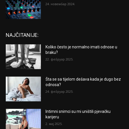
24. новембар 2024.
NAJČITANIJE:
Koliko često je normalno imati odnose u
braku?
22. фебруар 2025.
Šta se sa tijelom dešava kada je dugo bez
odnosa?
24. фебруар 2025.
Intimni snimci su mi uništili pjevačku
karijeru
2. мај 2025.