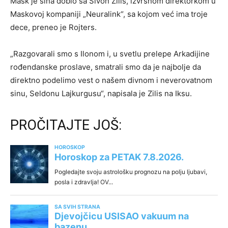
Mask je sina dobio sa Šivon Zilis, izvršnom direktorkom u
Maskovoj kompaniji „Neuralink“, sa kojom već ima troje
dece, preneo je Rojters.
„Razgovarali smo s Ilonom i, u svetlu prelepe Arkadijine
rođendanske proslave, smatrali smo da je najbolje da
direktno podelimo vest o našem divnom i neverovatnom
sinu, Seldonu Lajkurgusu“, napisala je Zilis na Iksu.
PROČITAJTE JOŠ: