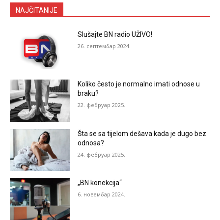
NAJČITANIJE
Slušajte BN radio UŽIVO!
26. септембар 2024.
Koliko često je normalno imati odnose u
braku?
22. фебруар 2025.
Šta se sa tijelom dešava kada je dugo bez
odnosa?
24. фебруар 2025.
„BN konekcija“
6. новембар 2024.