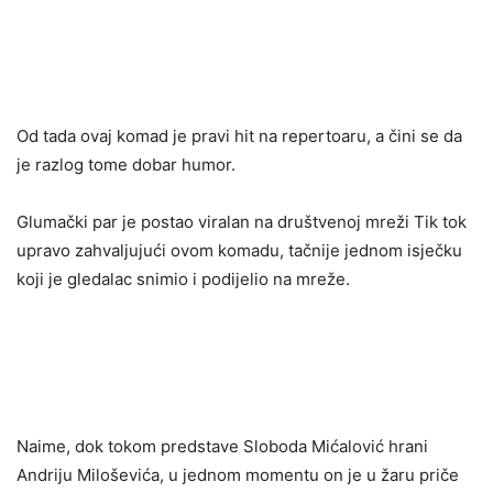
Od tada ovaj komad je pravi hit na repertoaru, a čini se da
je razlog tome dobar humor.
Glumački par je postao viralan na društvenoj mreži Tik tok
upravo zahvaljujući ovom komadu, tačnije jednom isječku
koji je gledalac snimio i podijelio na mreže.
Naime, dok tokom predstave Sloboda Mićalović hrani
Andriju Miloševića, u jednom momentu on je u žaru priče