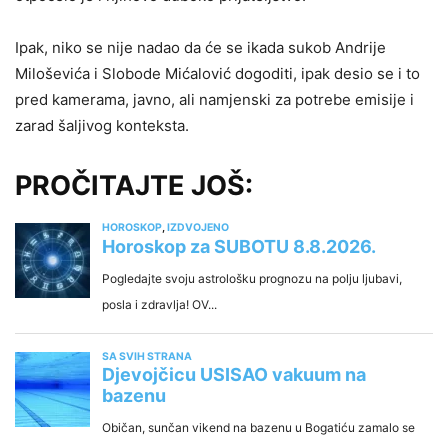
Ipak, niko se nije nadao da će se ikada sukob Andrije
Miloševića i Slobode Mićalović dogoditi, ipak desio se i to
pred kamerama, javno, ali namjenski za potrebe emisije i
zarad šaljivog konteksta.
PROČITAJTE JOŠ: