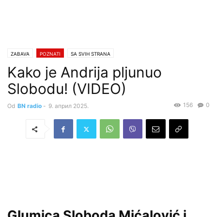
ZABAVA
POZNATI
SA SVIH STRANA
Kako je Andrija pljunuo
Slobodu! (VIDEO)
156
0
Od
BN radio
-
9. април 2025.
Glumica Sloboda Mićalović i