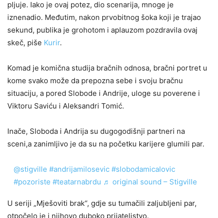
pljuje. Iako je ovaj potez, dio scenarija, mnoge je
iznenadio. Međutim, nakon prvobitnog šoka koji je trajao
sekund, publika je grohotom i aplauzom pozdravila ovaj
skeč, piše
Kurir
.
Komad je komična studija bračnih odnosa, bračni portret u
kome svako može da prepozna sebe i svoju bračnu
situaciju, a pored Slobode i Andrije, uloge su poverene i
Viktoru Saviću i Aleksandri Tomić.
Inače, Sloboda i Andrija su dugogodišnji partneri na
sceni,a zanimljivo je da su na početku karijere glumili par.
@stigville
#andrijamilosevic
#slobodamicalovic
#pozoriste
#teatarnabrdu
♬ original sound – Stigville
U seriji „Mješoviti brak“, gdje su tumačili zaljubljeni par,
otpočelo je i njihovo duboko prijateljstvo.