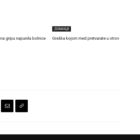
ZDRAVLJE
ična gripu napunila bolnice
Greška kojom med pretvarate u otrov