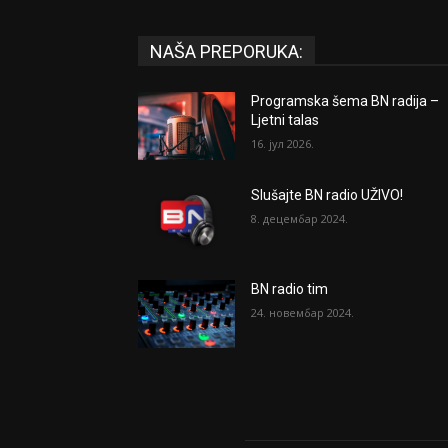
NAŠA PREPORUKA:
Programska šema BN radija –
Ljetni talas
16. јул 2026.
Slušajte BN radio UŽIVO!
8. децембар 2024.
BN radio tim
24. новембар 2024.