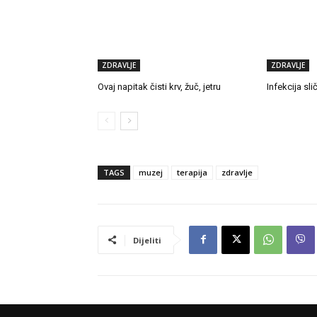
ZDRAVLJE
ZDRAVLJE
Ovaj napitak čisti krv, žuč, jetru
Infekcija sl
TAGS
muzej
terapija
zdravlje
Dijeliti