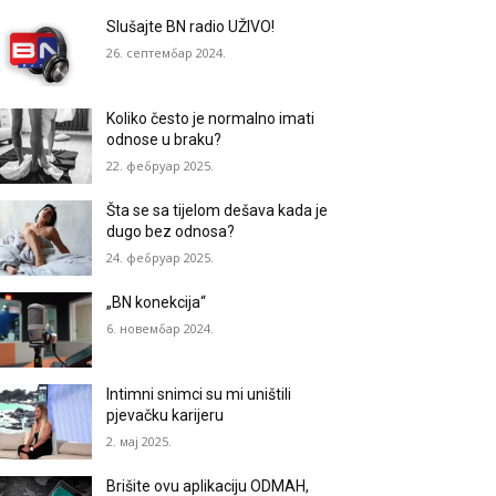
Slušajte BN radio UŽIVO!
26. септембар 2024.
Koliko često je normalno imati
odnose u braku?
22. фебруар 2025.
Šta se sa tijelom dešava kada je
dugo bez odnosa?
24. фебруар 2025.
„BN konekcija“
6. новембар 2024.
Intimni snimci su mi uništili
pjevačku karijeru
2. мај 2025.
Brišite ovu aplikaciju ODMAH,