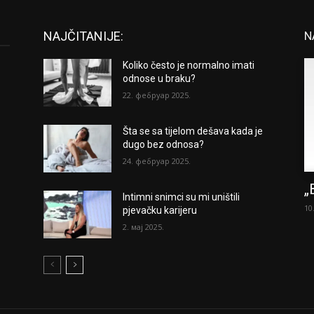
NAJČITANIJE:
N
Koliko često je normalno imati
odnose u braku?
22. фебруар 2025.
Šta se sa tijelom dešava kada je
dugo bez odnosa?
24. фебруар 2025.
„
Intimni snimci su mi uništili
10
pjevačku karijeru
2. мај 2025.