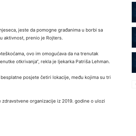
og mjeseca, jeste da pomogne građanima u borbi sa
 aktivnost, prenio je Rojters.
oteškoćama, ovo im omogućava da na trenutak
enutke otkrivanja“, rekla je ljekarka Patriša Lehman.
esplatne posjete četiri lokacije, među kojima su tri
ke zdravstvene organizacije iz 2019. godine o ulozi