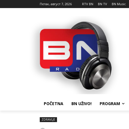
Петак, август 7, 2026
RTV BN
BN TV
BN Music
POČETNA
BN UŽIVO!
PROGRAM
ZDRAVLJE