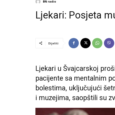
BN radio
Ljekari: Posjeta m
Dijeliti
Ljekari u Švajcarskoj proš
pacijente sa mentalnim p
bolestima, uključujući šet
i muzejima, saopštili su z