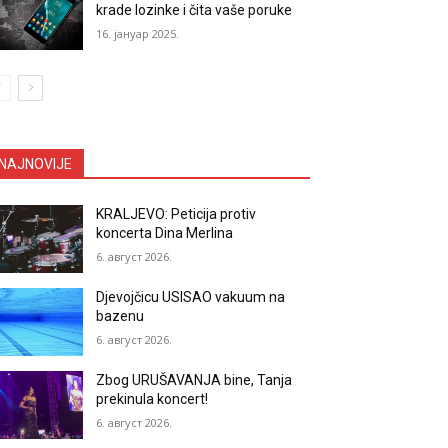
krade lozinke i čita vaše poruke
16. јануар 2025.
NAJNOVIJE
KRALJEVO: Peticija protiv
koncerta Dina Merlina
6. август 2026.
Djevojčicu USISAO vakuum na
bazenu
6. август 2026.
Zbog URUŠAVANJA bine, Tanja
prekinula koncert!
6. август 2026.