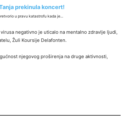
rusa negativno je uticalo na mentalno zdravlje ljudi,
telu, Žuli Koursije Delafonten.
ogućnost njegovog proširenja na druge aktivnosti,