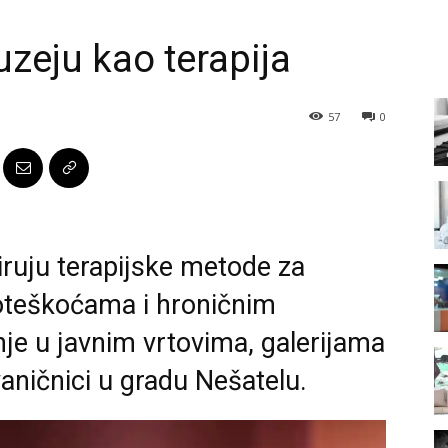
uzeju kao terapija
57
0
iruju terapijske metode za
oteškoćama i hroničnim
nje u javnim vrtovima, galerijama
vaničnici u gradu Nešatelu.