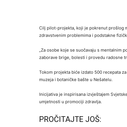
Cilj pilot-projekta, koji je pokrenut prošl
zdravstvenim problemima i podstakne fizičku
„Za osobe koje se suočavaju s mentalnim p
zaborave brige, bolesti i provedu radosne tr
Tokom projekta biće izdato 500 recepata za b
muzeja i botaničke bašte u Nešatelu.
Inicijativa je inspirisana izvještajem Svjets
umjetnosti u promociji zdravlja.
PROČITAJTE JOŠ: