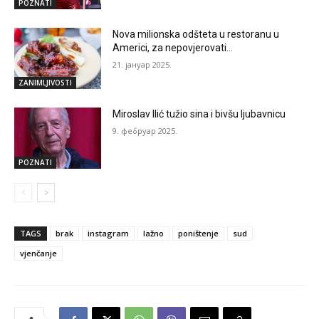
POZNATI
Nova milionska odšteta u restoranu u
Americi, za nepovjerovati…
21. јануар 2025.
ZANIMLJIVOSTI
Miroslav Ilić tužio sina i bivšu ljubavnicu
9. фебруар 2025.
POZNATI
TAGS
brak
instagram
lažno
poništenje
sud
vjenčanje