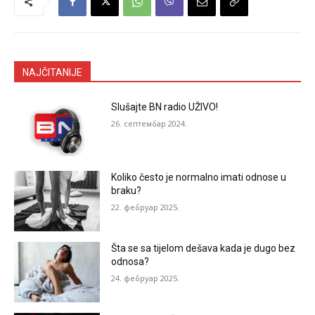
NAJČITANIJE
Slušajte BN radio UŽIVO!
26. септембар 2024.
Koliko često je normalno imati odnose u
braku?
22. фебруар 2025.
Šta se sa tijelom dešava kada je dugo bez
odnosa?
24. фебруар 2025.