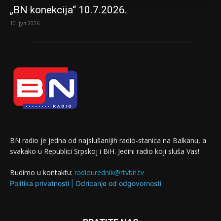
„BN konekcija“ 10.7.2026.
10. јул 2026.
BN radio je jedna od najslušanijih radio-stanica na Balkanu, a
svakako u Republici Srpskoj i BiH. Jedini radio koji sluša Vas!
Budimo u kontaktu:
radiourednik@rtvbn.tv
Politika privatnosti
|
Odricanje od odgovornosti