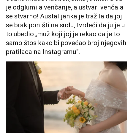
je odglumila venčanje, a ustvari venčala
se stvarno! Austalijanka je tražila da joj
se brak poništi na sudu, tvrdeći da ju je u
to ubedio „muž koji joj je rekao da je to
samo štos kako bi povećao broj njegovih
pratilaca na Instagramu“.