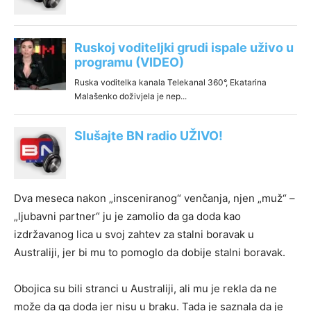
Dva meseca nakon „insceniranog“ venčanja, njen „muž“ –
„ljubavni partner“ ju je zamolio da ga doda kao
izdržavanog lica u svoj zahtev za stalni boravak u
Australiji, jer bi mu to pomoglo da dobije stalni boravak.
Obojica su bili stranci u Australiji, ali mu je rekla da ne
može da ga doda jer nisu u braku. Tada je saznala da je