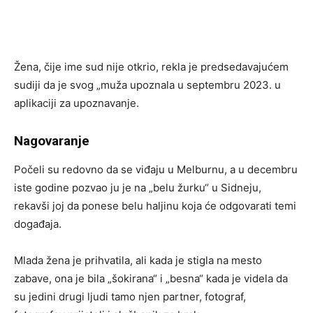
Žena, čije ime sud nije otkrio, rekla je predsedavajućem
sudiji da je svog „muža upoznala u septembru 2023. u
aplikaciji za upoznavanje.
Nagovaranje
Počeli su redovno da se viđaju u Melburnu, a u decembru
iste godine pozvao ju je na „belu žurku“ u Sidneju,
rekavši joj da ponese belu haljinu koja će odgovarati temi
događaja.
Mlada žena je prihvatila, ali kada je stigla na mesto
zabave, ona je bila „šokirana“ i „besna“ kada je videla da
su jedini drugi ljudi tamo njen partner, fotograf,