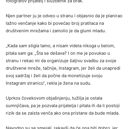
fotografov prijatelj i službenik za brak.
Njen partner ju je odveo u stranu i objasnio da je planirao
lažno venčanje kako bi povećao broj pratilaca na
društvenim mrežama i zamolio je da glumi mladu.
„Kada sam stigla tamo, a nisam videla nikoga u belom,
pitala sam ga: „Šta se dešava? I on me je povukao u
stranu i rekao mi da organizuje šaljivu svadbu za svoje
društvene mreže, tačnije, Instagram, jer želi da unapredi
svoj sadržaj i želi da počne da monetizuje svoju
Instagram stranicu“, rekla je žena na sudu.
Uprkos čovekovom objašnjenju, tužilja je ostala
sumnjičava, pa je pozvala prijatelja i pitala ih da li postoji
rizik da se zaista venča ako ona pristane da bude mlada.
Navodno su se smejali, rekavši da će ona biti dobro, jer