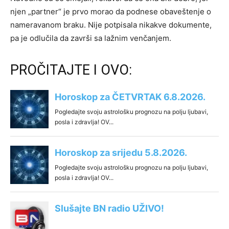
njen „partner“ je prvo morao da podnese obaveštenje o
nameravanom braku. Nije potpisala nikakve dokumente,
pa je odlučila da završi sa lažnim venčanjem.
PROČITAJTE I OVO: