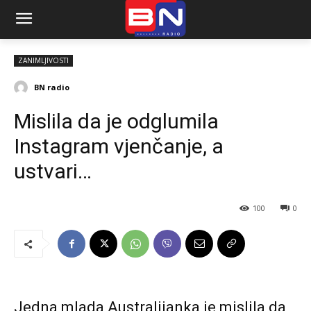
ZANIMLJIVOSTI
BN radio
Mislila da je odglumila
Instagram vjenčanje, a
ustvari…
100
0
Jedna mlada Australijanka je mislila da