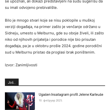
se upoznali, ali dokazi predstavljeni na sudu sugerišu da
su imali odvojeno prebivalište.
Bilo je mnogo stvari koje se nisu poklopile u muškoj
verziji događaja, na primer zašto je venčanje održano u
Sidneju, umesto u Melburnu, gde su oboje živeli, ili zašto
niko od njihovih prijatelja i porodice nije bio prisutan
događaja, pa je u oktobru prošle 2024. godine porodični
sud u Melburnu pristao da proglasi brak poništenim.
Izvor: Zanimljivosti
Još...
Ugašen Insatagram profil Jelene Karleuše
10. фебруар 2025.