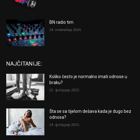
BN radio tim
24. новембар 2024.
NAJČITANIJE:
Koliko često je normalno imati odnose u
braku?
22. фебруар 2025.
Šta se sa tijelom dešava kada je dugo bez
odnosa?
24. фебруар 2025.