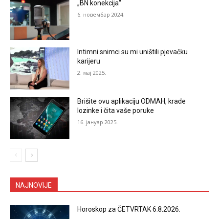
„BN konekcija“
6. новембар 2024.
Intimni snimci su mi uništili pjevačku
karijeru
2. мај 2025.
Brišite ovu aplikaciju ODMAH, krade
lozinke i čita vaše poruke
16. јануар 2025.
NAJNOVIJE
Horoskop za ČETVRTAK 6.8.2026.