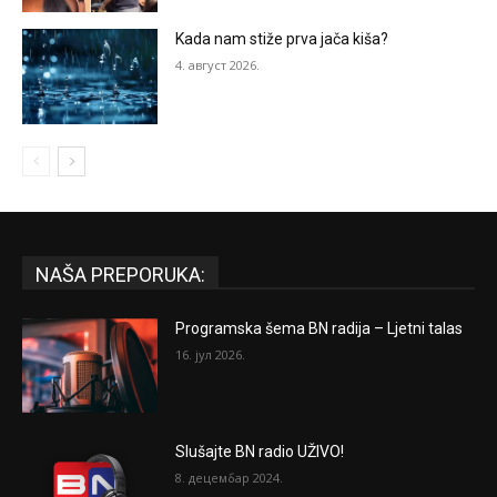
Kada nam stiže prva jača kiša?
4. август 2026.
NAŠA PREPORUKA:
Programska šema BN radija – Ljetni talas
16. јул 2026.
Slušajte BN radio UŽIVO!
8. децембар 2024.