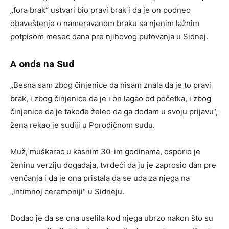
„fora brak“ ustvari bio pravi brak i da je on podneo
obaveštenje o nameravanom braku sa njenim lažnim
potpisom mesec dana pre njihovog putovanja u Sidnej.
A onda na Sud
„Besna sam zbog činjenice da nisam znala da je to pravi
brak, i zbog činjenice da je i on lagao od početka, i zbog
činjenice da je takođe želeo da ga dodam u svoju prijavu“,
žena rekao je sudiji u Porodičnom sudu.
Muž, muškarac u kasnim 30-im godinama, osporio je
ženinu verziju događaja, tvrdeći da ju je zaprosio dan pre
venčanja i da je ona pristala da se uda za njega na
„intimnoj ceremoniji“ u Sidneju.
Dodao je da se ona uselila kod njega ubrzo nakon što su