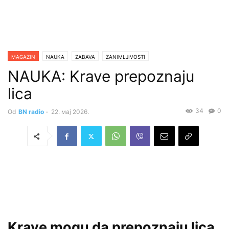
MAGAZIN
NAUKA
ZABAVA
ZANIMLJIVOSTI
NAUKA: Krave prepoznaju
lica
34
0
Od
BN radio
-
22. мај 2026.
Krave mogu da prepoznaju lica,