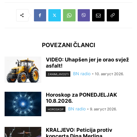
POVEZANI ČLANCI
VIDEO: Uhapšen jer je orao svjež
asfalt!
BN radio
-
10. август 2026.
ZANIMLJIVOSTI
Horoskop za PONEDJELJAK
10.8.2026.
BN radio
-
9. август 2026.
HOROSKOP
KRALJEVO: Peticija protiv
koncerta Dina Merlina