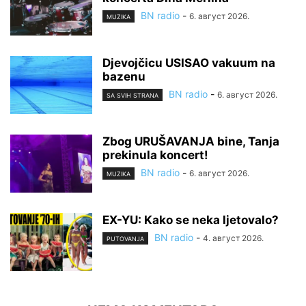
BN radio
-
6. август 2026.
MUZIKA
Djevojčicu USISAO vakuum na
bazenu
BN radio
-
6. август 2026.
SA SVIH STRANA
Zbog URUŠAVANJA bine, Tanja
prekinula koncert!
BN radio
-
6. август 2026.
MUZIKA
EX-YU: Kako se neka ljetovalo?
BN radio
-
4. август 2026.
PUTOVANJA