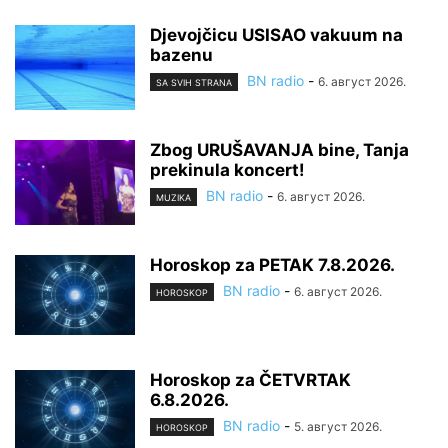
Djevojčicu USISAO vakuum na
bazenu
BN radio
-
6. август 2026.
SA SVIH STRANA
Zbog URUŠAVANJA bine, Tanja
prekinula koncert!
BN radio
-
6. август 2026.
MUZIKA
Horoskop za PETAK 7.8.2026.
BN radio
-
6. август 2026.
HOROSKOP
Horoskop za ČETVRTAK
6.8.2026.
BN radio
-
5. август 2026.
HOROSKOP