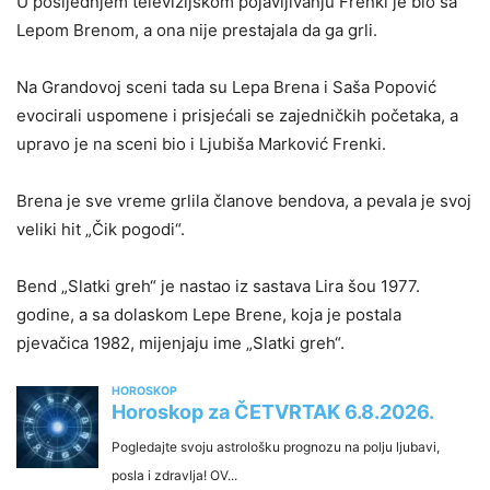
U posljednjem televizijskom pojavljivanju Frenki je bio sa
Lepom Brenom, a ona nije prestajala da ga grli.
Na Grandovoj sceni tada su Lepa Brena i Saša Popović
evocirali uspomene i prisjećali se zajedničkih početaka, a
upravo je na sceni bio i Ljubiša Marković Frenki.
Brena je sve vreme grlila članove bendova, a pevala je svoj
veliki hit „Čik pogodi“.
Bend „Slatki greh“ je nastao iz sastava Lira šou 1977.
godine, a sa dolaskom Lepe Brene, koja je postala
pjevačica 1982, mijenjaju ime „Slatki greh“.