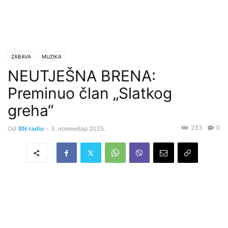
ZABAVA
MUZIKA
NEUTJEŠNA BRENA:
Preminuo član „Slatkog
greha“
233
0
Od
BN radio
-
3. новембар 2025.