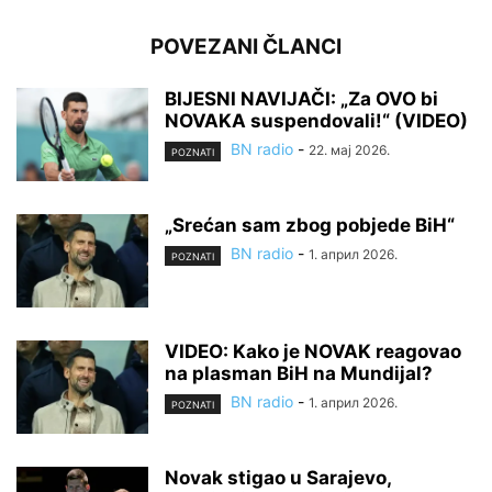
POVEZANI ČLANCI
BIJESNI NAVIJAČI: „Za OVO bi
NOVAKA suspendovali!“ (VIDEO)
BN radio
-
22. мај 2026.
POZNATI
„Srećan sam zbog pobjede BiH“
BN radio
-
1. април 2026.
POZNATI
VIDEO: Kako je NOVAK reagovao
na plasman BiH na Mundijal?
BN radio
-
1. април 2026.
POZNATI
Novak stigao u Sarajevo,