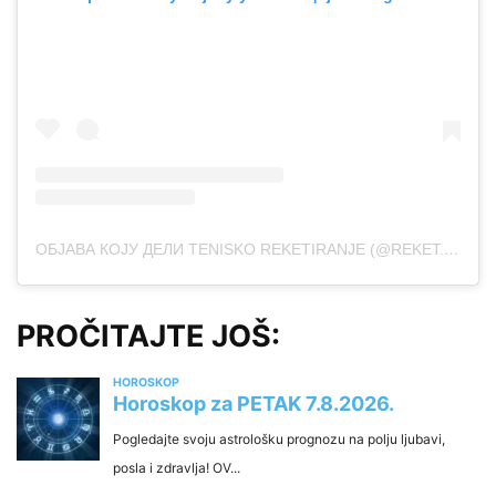
ОБЈАВА КОЈУ ДЕЛИ TENISKO REKETIRANJE (@REKET.IRANJE)
PROČITAJTE JOŠ: