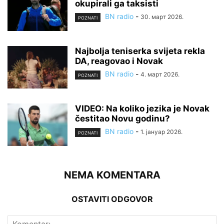
okupirali ga taksisti
BN radio
-
30. март 2026.
POZNATI
Najbolja teniserka svijeta rekla
DA, reagovao i Novak
BN radio
-
4. март 2026.
POZNATI
VIDEO: Na koliko jezika je Novak
čestitao Novu godinu?
BN radio
-
1. јануар 2026.
POZNATI
NEMA KOMENTARA
OSTAVITI ODGOVOR