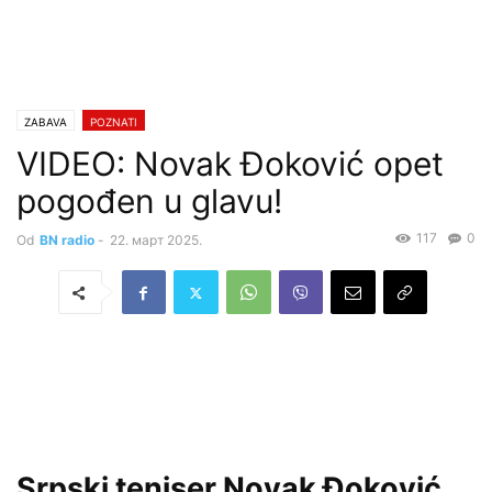
ZABAVA
POZNATI
VIDEO: Novak Đoković opet
pogođen u glavu!
117
0
Od
BN radio
-
22. март 2025.
Srpski teniser Novak Đoković