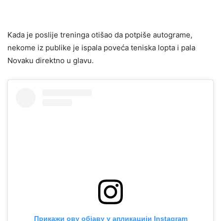
Kada je poslije treninga otišao da potpiše autograme,
nekome iz publike je ispala poveća teniska lopta i pala
Novaku direktno u glavu.
Прикажи ову објаву у апликацији Instagram