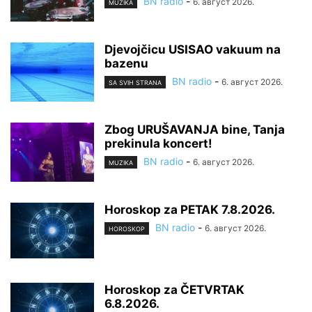
BN radio
-
6. август 2026.
MUZIKA
Djevojčicu USISAO vakuum na
bazenu
BN radio
-
6. август 2026.
SA SVIH STRANA
Zbog URUŠAVANJA bine, Tanja
prekinula koncert!
BN radio
-
6. август 2026.
MUZIKA
Horoskop za PETAK 7.8.2026.
BN radio
-
6. август 2026.
HOROSKOP
Horoskop za ČETVRTAK
6.8.2026.