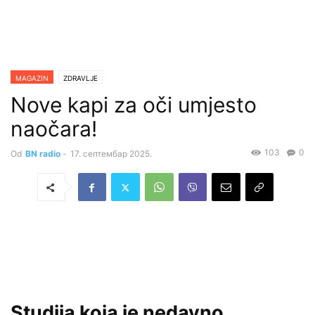
MAGAZIN
ZDRAVLJE
Nove kapi za oči umjesto
naočara!
103
0
Od
BN radio
-
17. септембар 2025.
Studija koja je nedavno