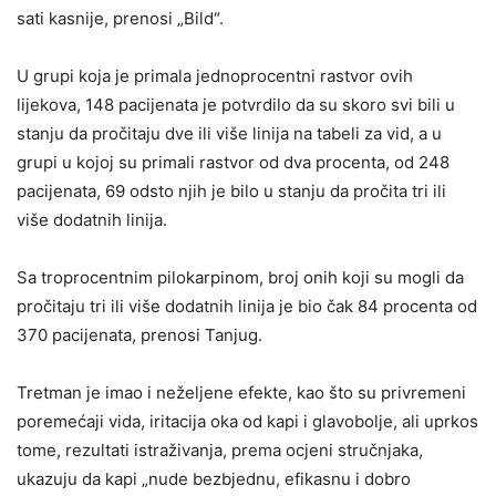
sati kasnije, prenosi „Bild“.
U grupi koja je primala jednoprocentni rastvor ovih
lijekova, 148 pacijenata je potvrdilo da su skoro svi bili u
stanju da pročitaju dve ili više linija na tabeli za vid, a u
grupi u kojoj su primali rastvor od dva procenta, od 248
pacijenata, 69 odsto njih je bilo u stanju da pročita tri ili
više dodatnih linija.
Sa troprocentnim pilokarpinom, broj onih koji su mogli da
pročitaju tri ili više dodatnih linija je bio čak 84 procenta od
370 pacijenata, prenosi Tanjug.
Tretman je imao i neželjene efekte, kao što su privremeni
poremećaji vida, iritacija oka od kapi i glavobolje, ali uprkos
tome, rezultati istraživanja, prema ocjeni stručnjaka,
ukazuju da kapi „nude bezbjednu, efikasnu i dobro