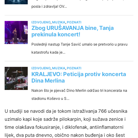
U studiji se navodi da je tokom istraživanja 766 učesnika
uzimalo kapi koje sadrže pilokarpin, koji sužava zenice i
time olakšava fokusiranje, i diklofenak, antiinflamatorni
lijek, dva puta dnevno, obično nakon buđenja i oko šest