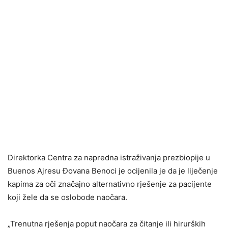
Direktorka Centra za napredna istraživanja prezbiopije u
Buenos Ajresu Đovana Benoci je ocijenila je da je liječenje
kapima za oči značajno alternativno rješenje za pacijente
koji žele da se oslobode naočara.
„Trenutna rješenja poput naočara za čitanje ili hirurških