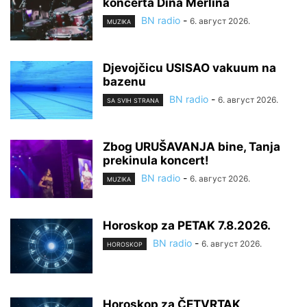
koncerta Dina Merlina
BN radio
-
6. август 2026.
MUZIKA
Djevojčicu USISAO vakuum na
bazenu
BN radio
-
6. август 2026.
SA SVIH STRANA
Zbog URUŠAVANJA bine, Tanja
prekinula koncert!
BN radio
-
6. август 2026.
MUZIKA
Horoskop za PETAK 7.8.2026.
BN radio
-
6. август 2026.
HOROSKOP
Horoskop za ČETVRTAK