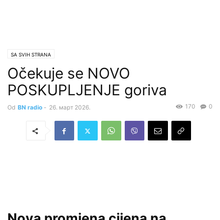
SA SVIH STRANA
Očekuje se NOVO
POSKUPLJENJE goriva
170
0
Od
BN radio
-
26. март 2026.
Nova promjena cijena na