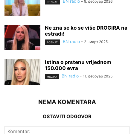
BN radio
-
9. фебруар 2026.
POZNATI
Ne zna se ko se više DROGIRA na
estradi!
BN radio
-
21. март 2025.
POZNATI
Istina o prstenu vrijednom
150.000 evra
BN radio
-
11. фебруар 2025.
MUZIKA
NEMA KOMENTARA
OSTAVITI ODGOVOR