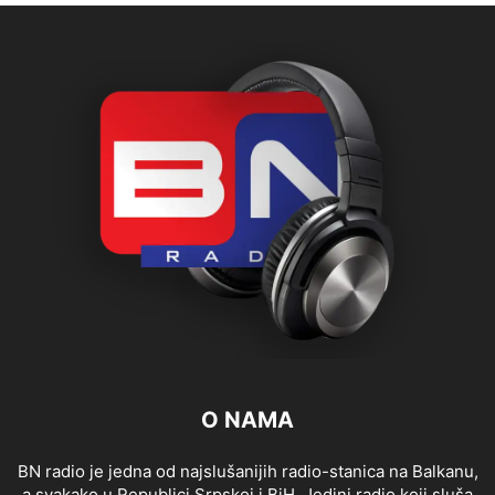
O NAMA
BN radio je jedna od najslušanijih radio-stanica na Balkanu,
a svakako u Republici Srpskoj i BiH. Jedini radio koji sluša