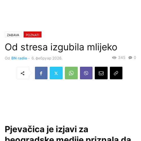
ZABAVA
POZNATI
Od stresa izgubila mlijeko
345
0
Od
BN radio
-
6. фебруар 2026.
Pjevačica je izjavi za
beogradske medije priznala da