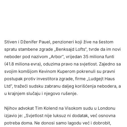
Stiven i Dženifer Pauel, penzioneri koji žive na šestom
spratu stambene zgrade „Benksajd Lofts“, tvrde da im novi
neboder pod nazivom „Arbor“, vrijedan 35 miliona funti
(41.8 miliona evra), oduzima pravo na svjetlost. Zajedno sa
svojim komšijom Kevinom Kuperom pokrenuli su pravni
postupak protiv investitora zgrade, firme „Ludgejt Haus
Ltd“, tražeći sudsku zabranu daljeg korišćenja nebodera, a
u krajnjem slučaju i njegovo rušenje.
Njihov advokat Tim Kolend na Visokom sudu u Londonu
izjavio je: „Svjetlost nije luksuz ni dodatak, već osnovna
potreba doma. Ne donosi samo lagodu već i dobrobit,