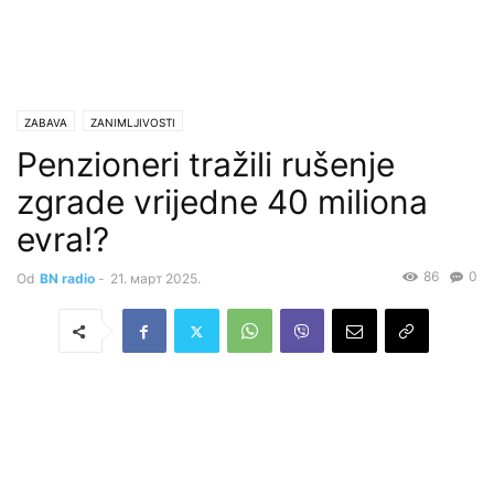
ZABAVA
ZANIMLJIVOSTI
Penzioneri tražili rušenje
zgrade vrijedne 40 miliona
evra!?
86
0
Od
BN radio
-
21. март 2025.