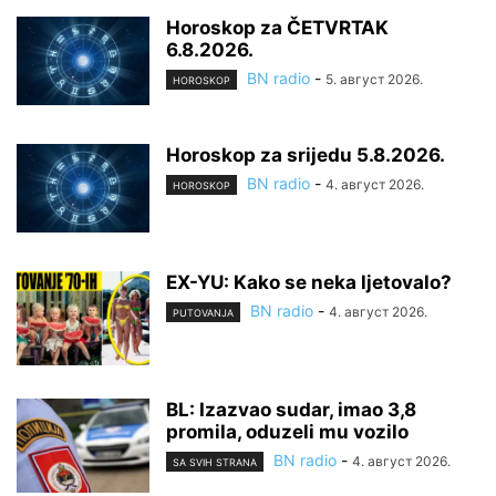
Horoskop za ČETVRTAK
6.8.2026.
BN radio
-
5. август 2026.
HOROSKOP
Horoskop za srijedu 5.8.2026.
BN radio
-
4. август 2026.
HOROSKOP
EX-YU: Kako se neka ljetovalo?
BN radio
-
4. август 2026.
PUTOVANJA
BL: Izazvao sudar, imao 3,8
promila, oduzeli mu vozilo
BN radio
-
4. август 2026.
SA SVIH STRANA