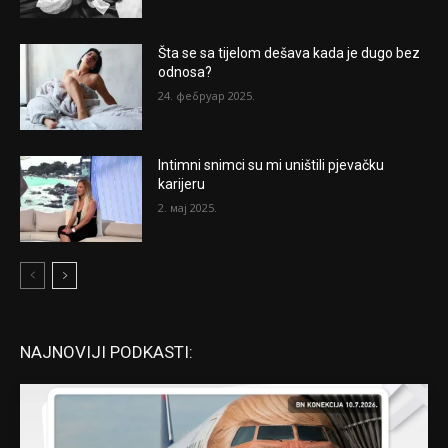
Šta se sa tijelom dešava kada je dugo bez
odnosa?
24. фебруар 2025.
Intimni snimci su mi uništili pjevačku
karijeru
2. мај 2025.
NAJNOVIJI PODKASTI: