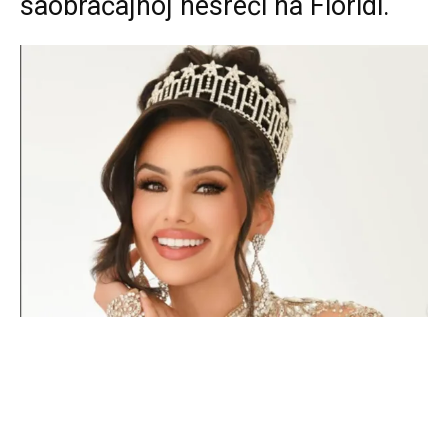
saobraćajnoj nesreći na Floridi.