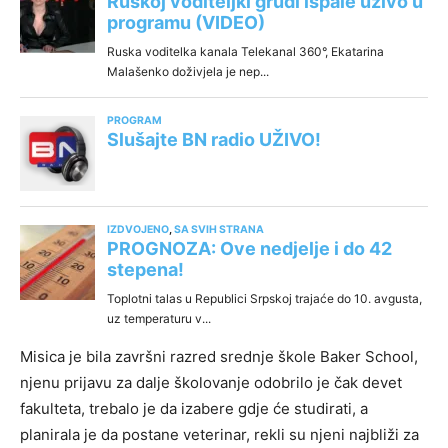
Misica je bila završni razred srednje škole Baker School,
njenu prijavu za dalje školovanje odobrilo je čak devet
fakulteta, trebalo je da izabere gdje će studirati, a
planirala je da postane veterinar, rekli su njeni najbliži za