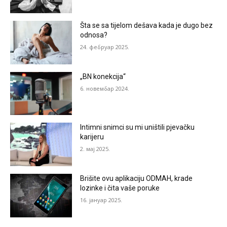
Šta se sa tijelom dešava kada je dugo bez
odnosa?
24. фебруар 2025.
„BN konekcija“
6. новембар 2024.
Intimni snimci su mi uništili pjevačku
karijeru
2. мај 2025.
Brišite ovu aplikaciju ODMAH, krade
lozinke i čita vaše poruke
16. јануар 2025.