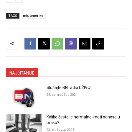
TAGS
mis amerike
NAJČITANIJE
Slušajte BN radio UŽIVO!
26. септембар 2024.
Koliko često je normalno imati odnose u
braku?
22. фебруар 2025.