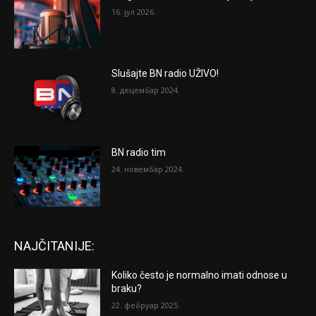
16. јул 2026.
Slušajte BN radio UŽIVO!
8. децембар 2024.
BN radio tim
24. новембар 2024.
NAJČITANIJE:
Koliko često je normalno imati odnose u
braku?
22. фебруар 2025.