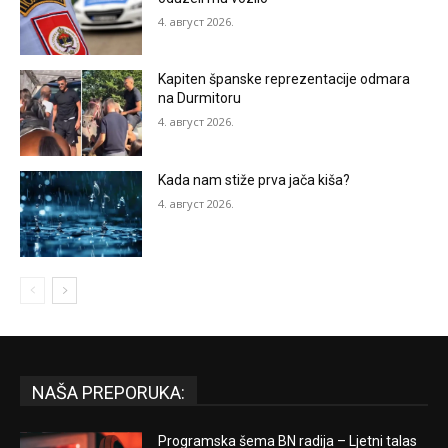
4. август 2026.
Kapiten španske reprezentacije odmara
na Durmitoru
4. август 2026.
Kada nam stiže prva jača kiša?
4. август 2026.
NAŠA PREPORUKA:
Programska šema BN radija – Ljetni talas