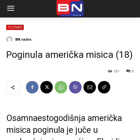
POZNATI
BN radio
Poginula američka misica (18)
131
0
Osamnaestogodišnja američka
misica poginula je juče u