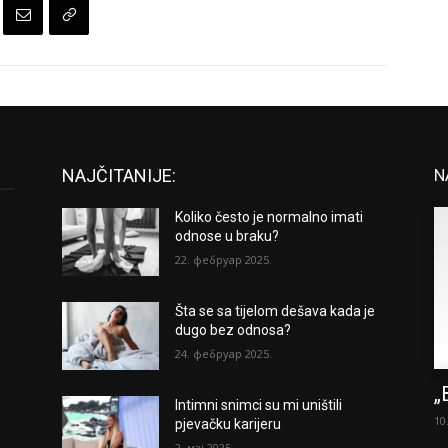
NAJČITANIJE:
N
Koliko često je normalno imati
odnose u braku?
22. фебруар 2025.
Šta se sa tijelom dešava kada je
dugo bez odnosa?
24. фебруар 2025.
„
Intimni snimci su mi uništili
10
pjevačku karijeru
2. мај 2025.