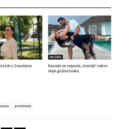
MUZIKA
eće biti u Zvezdama
Razvela se zvijezda „Granda“ nakon
dvije godine braka
 kasno
preminula