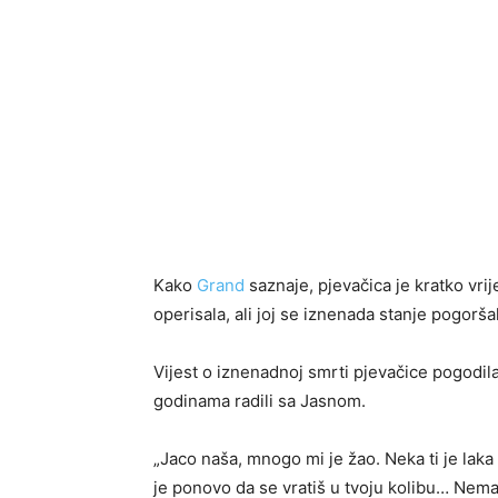
Kako
Grand
saznaje, pjevačica je kratko vrij
operisala, ali joj se iznenada stanje pogorša
Vijest o iznenadnoj smrti pjevačice pogodila
godinama radili sa Jasnom.
„Jaco naša, mnogo mi je žao. Neka ti je laka 
je ponovo da se vratiš u tvoju kolibu… Nema