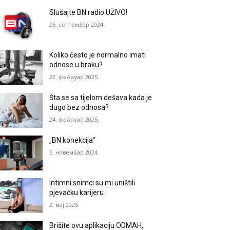
Slušajte BN radio UŽIVO!
26. септембар 2024.
Koliko često je normalno imati
odnose u braku?
22. фебруар 2025.
Šta se sa tijelom dešava kada je
dugo bez odnosa?
24. фебруар 2025.
„BN konekcija“
6. новембар 2024.
Intimni snimci su mi uništili
pjevačku karijeru
2. мај 2025.
Brišite ovu aplikaciju ODMAH,