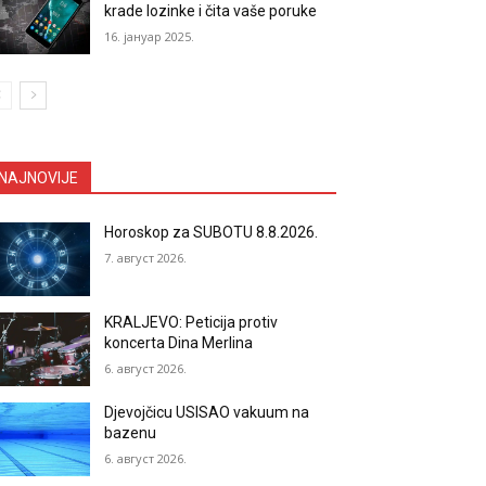
krade lozinke i čita vaše poruke
16. јануар 2025.
NAJNOVIJE
Horoskop za SUBOTU 8.8.2026.
7. август 2026.
KRALJEVO: Peticija protiv
koncerta Dina Merlina
6. август 2026.
Djevojčicu USISAO vakuum na
bazenu
6. август 2026.