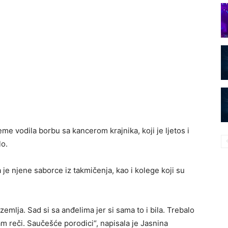
eme vodila borbu sa kancerom krajnika, koji je ljetos i
lo.
 je njene saborce iz takmičenja, kao i kolege koji su
zemlja. Sad si sa anđelima jer si sama to i bila. Trebalo
m reči. Saučešće porodici“, napisala je Jasnina