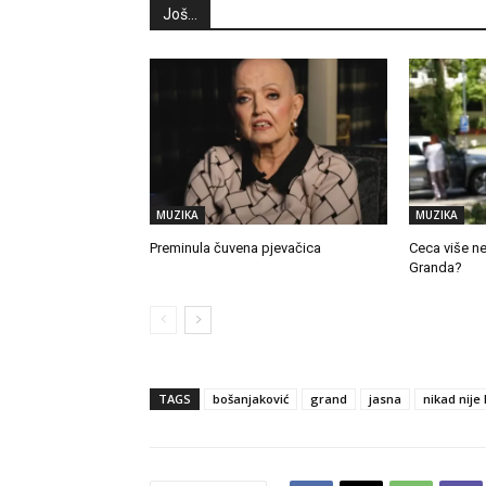
Još...
MUZIKA
MUZIKA
Preminula čuvena pjevačica
Ceca više n
Granda?
TAGS
bošanjaković
grand
jasna
nikad nije