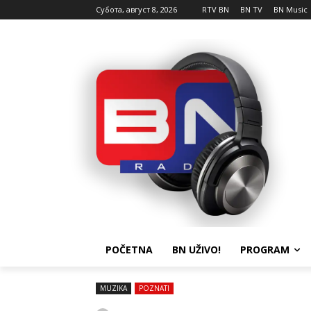
Субота, август 8, 2026
RTV BN
BN TV
BN Music
POČETNA
BN UŽIVO!
PROGRAM
MUZIKA
POZNATI