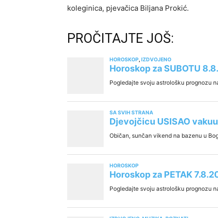
koleginica, pjevačica Biljana Prokić.
PROČITAJTE JOŠ: