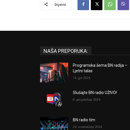
Dijeliti
NAŠA PREPORUKA:
Programska šema BN radija –
Ljetni talas
16. јул 2026.
Slušajte BN radio UŽIVO!
8. децембар 2024.
BN radio tim
24. новембар 2024.