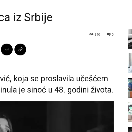
a iz Srbije
810
0
ić, koja se proslavila učešćem
nula je sinoć u 48. godini života.