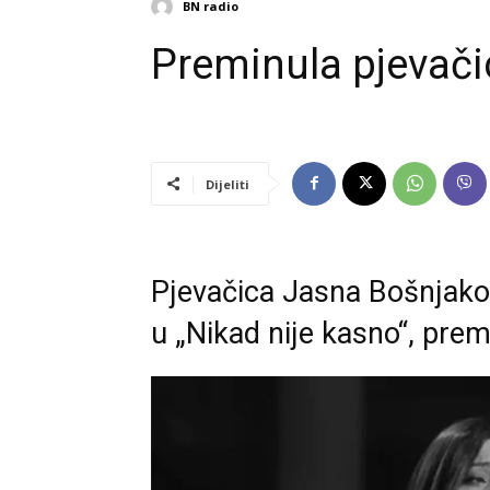
BN radio
Preminula pjevačic
Dijeliti
Pjevačica Jasna Bošnjakov
u „Nikad nije kasno“, premi