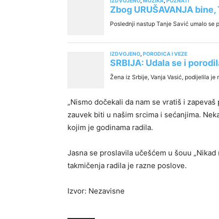
„Nismo dočekali da nam se vratiš i zapevaš
zauvek biti u našim srcima i sećanjima. Neka
kojim je godinama radila.
Jasna se proslavila učešćem u šouu „Nikad nij
takmičenja radila je razne poslove.
Izvor: Nezavisne