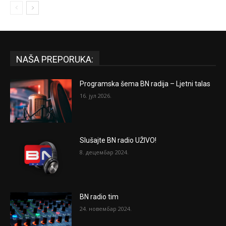
NAŠA PREPORUKA:
Programska šema BN radija – Ljetni talas
16. јул 2026.
Slušajte BN radio UŽIVO!
8. децембар 2024.
BN radio tim
24. новембар 2024.