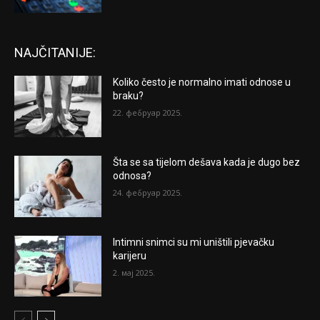
NAJČITANIJE:
Koliko često je normalno imati odnose u
braku?
22. фебруар 2025.
Šta se sa tijelom dešava kada je dugo bez
odnosa?
24. фебруар 2025.
Intimni snimci su mi uništili pjevačku
karijeru
2. мај 2025.