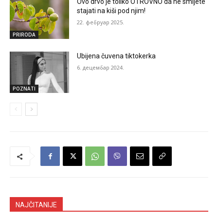
Ovo drvo je toliko OTROVNO da ne smijete
stajati na kiši pod njim!
22. фебруар 2025.
PRIRODA
Ubijena čuvena tiktokerka
6. децембар 2024.
POZNATI
NAJČITANIJE