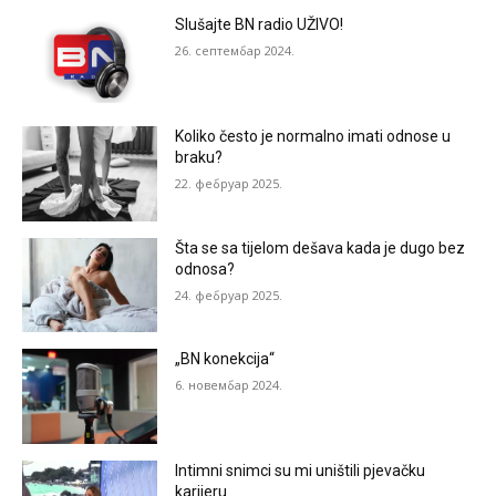
Slušajte BN radio UŽIVO!
26. септембар 2024.
Koliko često je normalno imati odnose u
braku?
22. фебруар 2025.
Šta se sa tijelom dešava kada je dugo bez
odnosa?
24. фебруар 2025.
„BN konekcija“
6. новембар 2024.
Intimni snimci su mi uništili pjevačku
karijeru