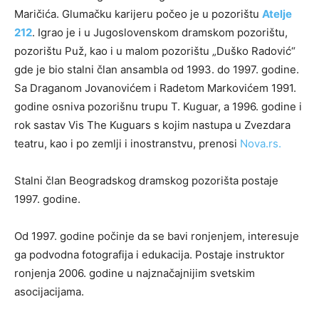
Maričića. Glumačku karijeru počeo je u pozorištu
Atelje
212
. Igrao je i u Jugoslovenskom dramskom pozorištu,
pozorištu Puž, kao i u malom pozorištu „Duško Radović“
gde je bio stalni član ansambla od 1993. do 1997. godine.
Sa Draganom Jovanovićem i Radetom Markovićem 1991.
godine osniva pozorišnu trupu T. Kuguar, a 1996. godine i
rok sastav Vis The Kuguars s kojim nastupa u Zvezdara
teatru, kao i po zemlji i inostranstvu, prenosi
Nova.rs.
Stalni član Beogradskog dramskog pozorišta postaje
1997. godine.
Od 1997. godine počinje da se bavi ronjenjem, interesuje
ga podvodna fotografija i edukacija. Postaje instruktor
ronjenja 2006. godine u najznačajnijim svetskim
asocijacijama.