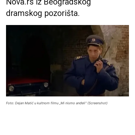
Nova.rs iz Beogradskog
dramskog pozorišta.
Foto: Dejan Matić u kultnom filmu „Mi nismo anđeli“ (Screenshot)