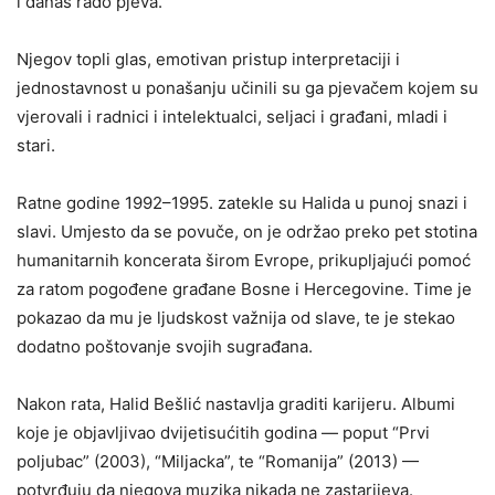
i danas rado pjeva.
Njegov topli glas, emotivan pristup interpretaciji i
jednostavnost u ponašanju učinili su ga pjevačem kojem su
vjerovali i radnici i intelektualci, seljaci i građani, mladi i
stari.
Ratne godine 1992–1995. zatekle su Halida u punoj snazi i
slavi. Umjesto da se povuče, on je održao preko pet stotina
humanitarnih koncerata širom Evrope, prikupljajući pomoć
za ratom pogođene građane Bosne i Hercegovine. Time je
pokazao da mu je ljudskost važnija od slave, te je stekao
dodatno poštovanje svojih sugrađana.
Nakon rata, Halid Bešlić nastavlja graditi karijeru. Albumi
koje je objavljivao dvijetisućitih godina — poput “Prvi
poljubac” (2003), “Miljacka”, te “Romanija” (2013) —
potvrđuju da njegova muzika nikada ne zastarijeva.