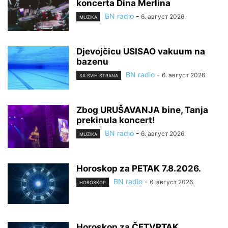
koncerta Dina Merlina
BN radio
-
6. август 2026.
MUZIKA
Djevojčicu USISAO vakuum na
bazenu
BN radio
-
6. август 2026.
SA SVIH STRANA
Zbog URUŠAVANJA bine, Tanja
prekinula koncert!
BN radio
-
6. август 2026.
MUZIKA
Horoskop za PETAK 7.8.2026.
BN radio
-
6. август 2026.
HOROSKOP
Horoskop za ČETVRTAK