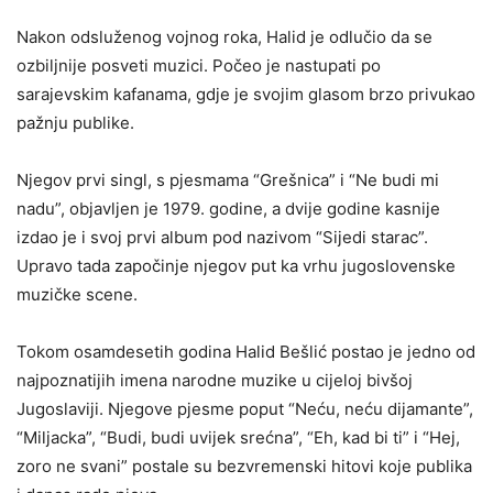
Nakon odsluženog vojnog roka, Halid je odlučio da se
ozbiljnije posveti muzici. Počeo je nastupati po
sarajevskim kafanama, gdje je svojim glasom brzo privukao
pažnju publike.
Njegov prvi singl, s pjesmama “Grešnica” i “Ne budi mi
nadu”, objavljen je 1979. godine, a dvije godine kasnije
izdao je i svoj prvi album pod nazivom “Sijedi starac”.
Upravo tada započinje njegov put ka vrhu jugoslovenske
muzičke scene.
Tokom osamdesetih godina Halid Bešlić postao je jedno od
najpoznatijih imena narodne muzike u cijeloj bivšoj
Jugoslaviji. Njegove pjesme poput “Neću, neću dijamante”,
“Miljacka”, “Budi, budi uvijek srećna”, “Eh, kad bi ti” i “Hej,
zoro ne svani” postale su bezvremenski hitovi koje publika