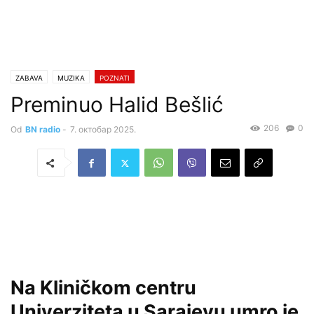
ZABAVA
MUZIKA
POZNATI
Preminuo Halid Bešlić
206
0
Od
BN radio
-
7. октобар 2025.
Na Kliničkom centru
Univerziteta u Sarajevu umro je