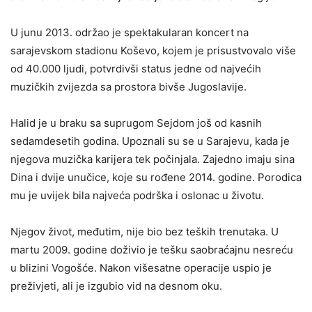
U junu 2013. održao je spektakularan koncert na
sarajevskom stadionu Koševo, kojem je prisustvovalo više
od 40.000 ljudi, potvrdivši status jedne od najvećih
muzičkih zvijezda sa prostora bivše Jugoslavije.
Halid je u braku sa suprugom Sejdom još od kasnih
sedamdesetih godina. Upoznali su se u Sarajevu, kada je
njegova muzička karijera tek počinjala. Zajedno imaju sina
Dina i dvije unučice, koje su rođene 2014. godine. Porodica
mu je uvijek bila najveća podrška i oslonac u životu.
Njegov život, međutim, nije bio bez teških trenutaka. U
martu 2009. godine doživio je tešku saobraćajnu nesreću
u blizini Vogošće. Nakon višesatne operacije uspio je
preživjeti, ali je izgubio vid na desnom oku.