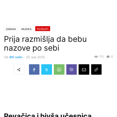
ZABAVA
MUZIKA
POZNATI
Prija razmišlja da bebu
nazove po sebi
111
0
Od
BN radio
-
25. мај 2025.
Pevačica i bivša učesnica