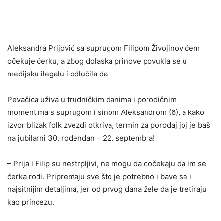
Aleksandra Prijović sa suprugom Filipom Živojinovićem
očekuje ćerku, a zbog dolaska prinove povukla se u
medijsku ilegalu i odlučila da
Pevačica uživa u trudničkim danima i porodičnim
momentima s suprugom i sinom Aleksandrom (6), a kako
izvor blizak folk zvezdi otkriva, termin za porođaj joj je baš
na jubilarni 30. rođendan – 22. septembra!
– Prija i Filip su nestrpljivi, ne mogu da dočekaju da im se
ćerka rodi. Pripremaju sve što je potrebno i bave se i
najsitnijim detaljima, jer od prvog dana žele da je tretiraju
kao princezu.