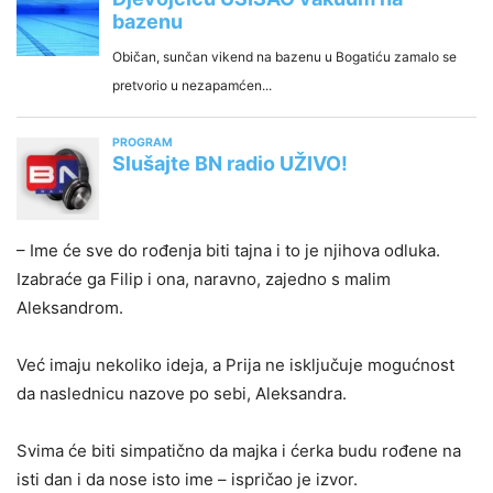
– Ime će sve do rođenja biti tajna i to je njihova odluka.
Izabraće ga Filip i ona, naravno, zajedno s malim
Aleksandrom.
Već imaju nekoliko ideja, a Prija ne isključuje mogućnost
da naslednicu nazove po sebi, Aleksandra.
Svima će biti simpatično da majka i ćerka budu rođene na
isti dan i da nose isto ime – ispričao je izvor.