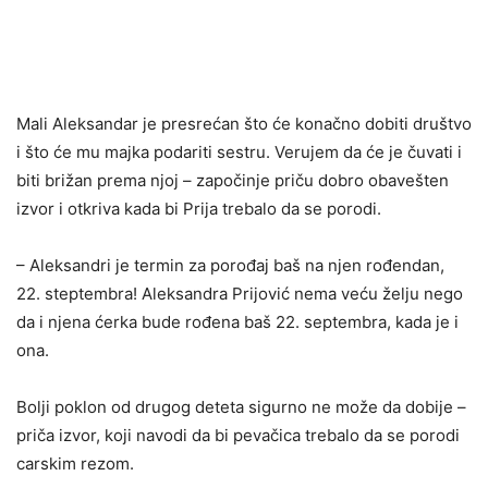
Mali Aleksandar je presrećan što će konačno dobiti društvo
i što će mu majka podariti sestru. Verujem da će je čuvati i
biti brižan prema njoj – započinje priču dobro obavešten
izvor i otkriva kada bi Prija trebalo da se porodi.
– Aleksandri je termin za porođaj baš na njen rođendan,
22. steptembra! Aleksandra Prijović nema veću želju nego
da i njena ćerka bude rođena baš 22. septembra, kada je i
ona.
Bolji poklon od drugog deteta sigurno ne može da dobije –
priča izvor, koji navodi da bi pevačica trebalo da se porodi
carskim rezom.