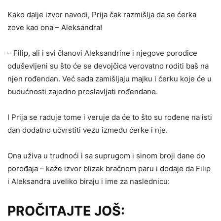
Kako dalje izvor navodi, Prija čak razmišlja da se ćerka
zove kao ona – Aleksandra!
– Filip, ali i svi članovi Aleksandrine i njegove porodice
oduševljeni su što će se devojčica verovatno roditi baš na
njen rođendan. Već sada zamišljaju majku i ćerku koje će u
budućnosti zajedno proslavljati rođendane.
I Prija se raduje tome i veruje da će to što su rođene na isti
dan dodatno učvrstiti vezu između ćerke i nje.
Ona uživa u trudnoći i sa suprugom i sinom broji dane do
porođaja – kaže izvor blizak bračnom paru i dodaje da Filip
i Aleksandra uveliko biraju i ime za naslednicu:
PROČITAJTE JOŠ: