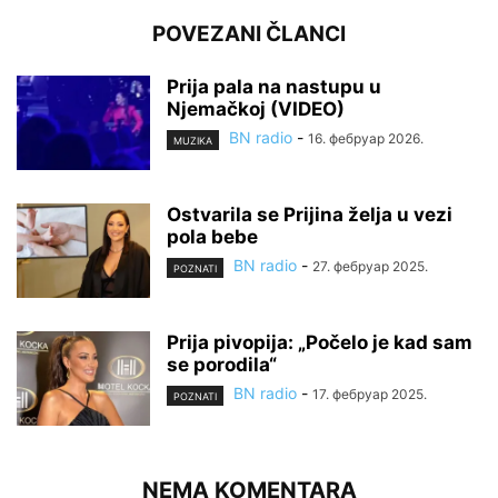
POVEZANI ČLANCI
Prija pala na nastupu u
Njemačkoj (VIDEO)
BN radio
-
16. фебруар 2026.
MUZIKA
Ostvarila se Prijina želja u vezi
pola bebe
BN radio
-
27. фебруар 2025.
POZNATI
Prija pivopija: „Počelo je kad sam
se porodila“
BN radio
-
17. фебруар 2025.
POZNATI
NEMA KOMENTARA