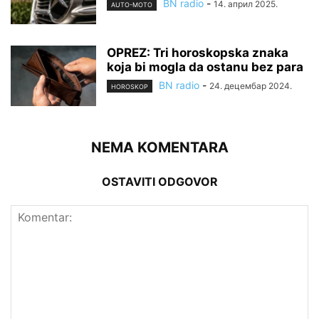
BN radio
-
14. април 2025.
AUTO-MOTO
OPREZ: Tri horoskopska znaka
koja bi mogla da ostanu bez para
BN radio
-
24. децембар 2024.
HOROSKOP
NEMA KOMENTARA
OSTAVITI ODGOVOR