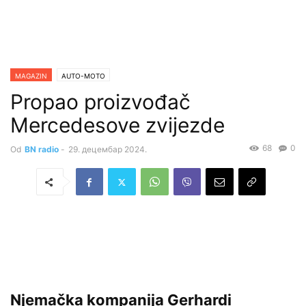
MAGAZIN
AUTO-MOTO
Propao proizvođač
Mercedesove zvijezde
68
0
Od
BN radio
-
29. децембар 2024.
Njemačka kompanija Gerhardi