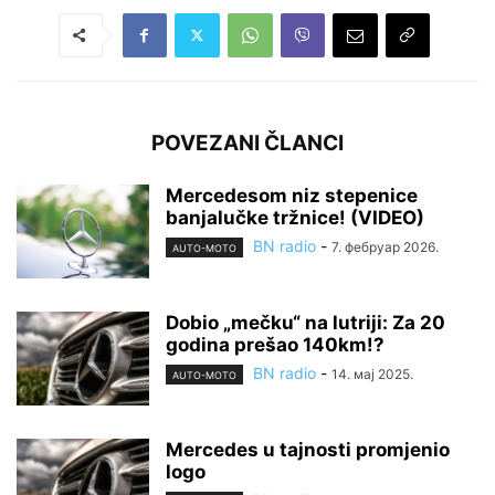
POVEZANI ČLANCI
Mercedesom niz stepenice
banjalučke tržnice! (VIDEO)
BN radio
-
7. фебруар 2026.
AUTO-MOTO
Dobio „mečku“ na lutriji: Za 20
godina prešao 140km!?
BN radio
-
14. мај 2025.
AUTO-MOTO
Mercedes u tajnosti promjenio
logo