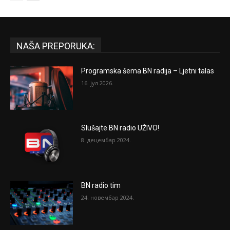
NAŠA PREPORUKA:
Programska šema BN radija – Ljetni talas
16. јул 2026.
Slušajte BN radio UŽIVO!
8. децембар 2024.
BN radio tim
24. новембар 2024.