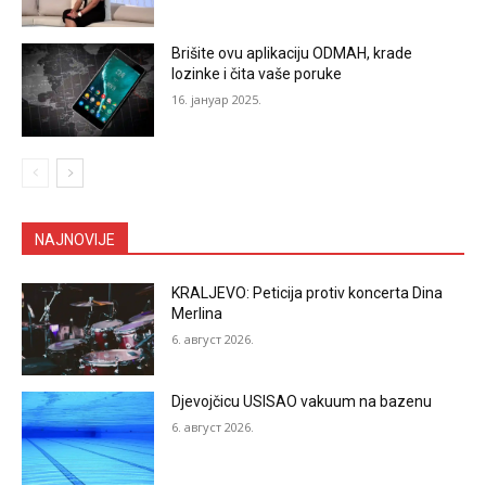
Brišite ovu aplikaciju ODMAH, krade
lozinke i čita vaše poruke
16. јануар 2025.
NAJNOVIJE
KRALJEVO: Peticija protiv koncerta Dina
Merlina
6. август 2026.
Djevojčicu USISAO vakuum na bazenu
6. август 2026.