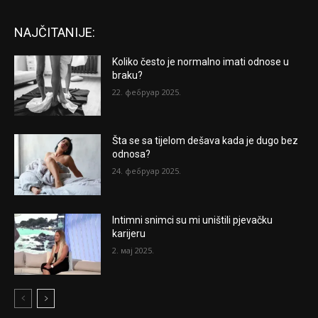
NAJČITANIJE:
Koliko često je normalno imati odnose u
braku?
22. фебруар 2025.
Šta se sa tijelom dešava kada je dugo bez
odnosa?
24. фебруар 2025.
Intimni snimci su mi uništili pjevačku
karijeru
2. мај 2025.