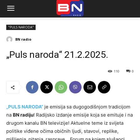
"PULS NARODA"
BN radio
„Puls naroda“ 21.2.2025.
110
0
„PULS NARODA“
je emisija sa dugogodišnjom tradicijom
na
BN radiju
! Radijsko izdanje emisije koja se emituje i na
drugom kanalu BN televizije! Aktuelne teme iz svijeta
politike viđene očima običnih ljudi, stavovi, replike,
mišljenja, pitanja, rasprave… Forum na kojem slušaoci