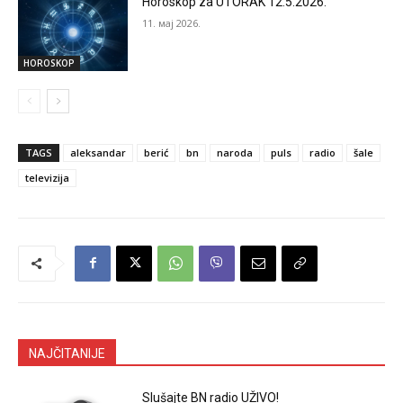
Horoskop za UTORAK 12.5.2026.
11. мај 2026.
HOROSKOP
TAGS
aleksandar
berić
bn
naroda
puls
radio
šale
televizija
NAJČITANIJE
Slušajte BN radio UŽIVO!