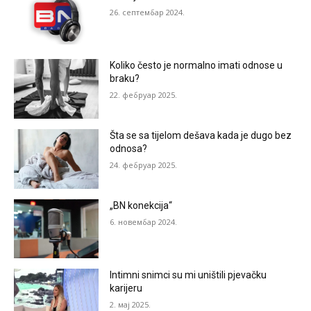
26. септембар 2024.
Koliko često je normalno imati odnose u
braku?
22. фебруар 2025.
Šta se sa tijelom dešava kada je dugo bez
odnosa?
24. фебруар 2025.
„BN konekcija“
6. новембар 2024.
Intimni snimci su mi uništili pjevačku
karijeru
2. мај 2025.