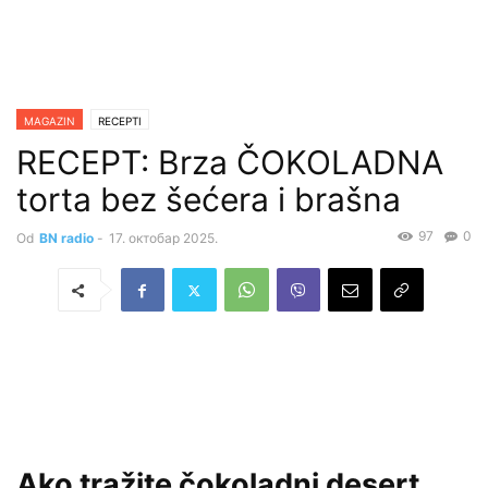
MAGAZIN
RECEPTI
RECEPT: Brza ČOKOLADNA
torta bez šećera i brašna
97
0
Od
BN radio
-
17. октобар 2025.
Ako tražite čokoladni desert