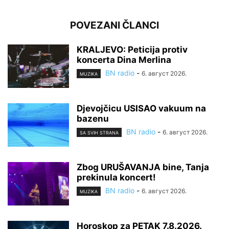
POVEZANI ČLANCI
KRALJEVO: Peticija protiv
koncerta Dina Merlina
BN radio
-
6. август 2026.
MUZIKA
Djevojčicu USISAO vakuum na
bazenu
BN radio
-
6. август 2026.
SA SVIH STRANA
Zbog URUŠAVANJA bine, Tanja
prekinula koncert!
BN radio
-
6. август 2026.
MUZIKA
Horoskop za PETAK 7.8.2026.