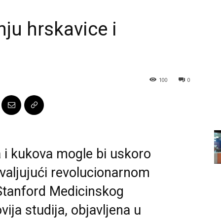
nju hrskavice i
100
0
 i kukova mogle bi uskoro
hvaljujući revolucionarnom
 Stanford Medicinskog
vija studija, objavljena u