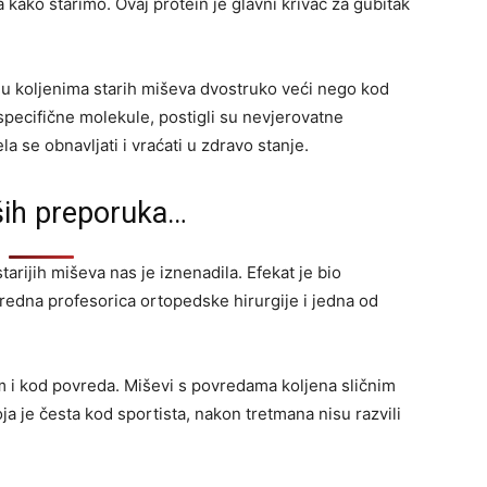
a kako starimo. Ovaj protein je glavni krivac za gubitak
.
 u koljenima starih miševa dvostruko veći nego kod
pecifične molekule, postigli su nevjerovatne
la se obnavljati i vraćati u zdravo stanje.
ših preporuka…
tarijih miševa nas je iznenadila. Efekat je bio
anredna profesorica ortopedske hirurgije i jedna od
m i kod povreda. Miševi s povredama koljena sličnim
ja je česta kod sportista, nakon tretmana nisu razvili