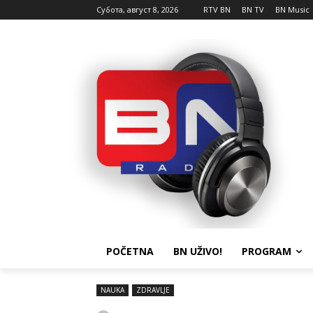
Субота, август 8, 2026
RTV BN
BN TV
BN Music
POČETNA
BN UŽIVO!
PROGRAM
NAUKA
ZDRAVLJE