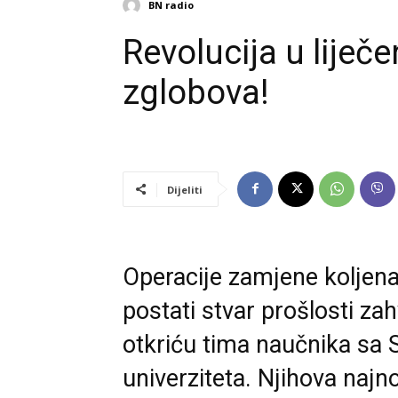
BN radio
Revolucija u liječe
zglobova!
Dijeliti
Operacije zamjene koljena
postati stvar prošlosti za
otkriću tima naučnika sa
univerziteta. Njihova najno