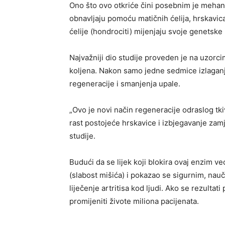
Ono što ovo otkriće čini posebnim je mehani
obnavljaju pomoću matičnih ćelija, hrskavi
ćelije (hondrociti) mijenjaju svoje genetske 
Najvažniji dio studije proveden je na uzor
koljena. Nakon samo jedne sedmice izlaganj
regeneracije i smanjenja upale.
„Ovo je novi način regeneracije odraslog tki
rast postojeće hrskavice i izbjegavanje zamj
studije.
Budući da se lijek koji blokira ovaj enzim već
(slabost mišića) i pokazao se sigurnim, nauč
liječenje artritisa kod ljudi. Ako se rezultati
promijeniti živote miliona pacijenata.