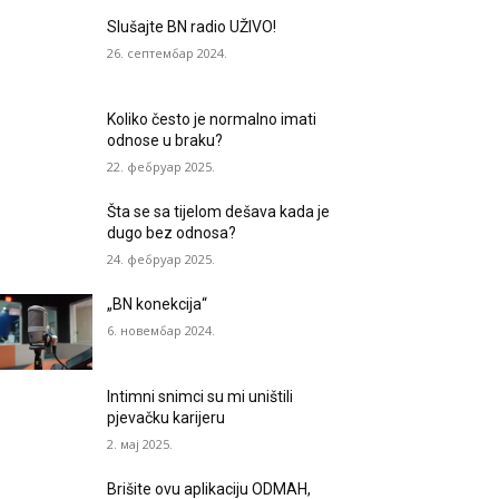
Slušajte BN radio UŽIVO!
26. септембар 2024.
Koliko često je normalno imati
odnose u braku?
22. фебруар 2025.
Šta se sa tijelom dešava kada je
dugo bez odnosa?
24. фебруар 2025.
„BN konekcija“
6. новембар 2024.
Intimni snimci su mi uništili
pjevačku karijeru
2. мај 2025.
Brišite ovu aplikaciju ODMAH,