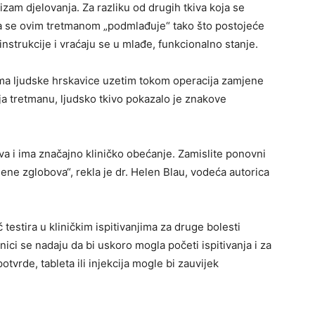
zam djelovanja. Za razliku od drugih tkiva koja se
ca se ovim tretmanom „podmlađuje“ tako što postojeće
instrukcije i vraćaju se u mlađe, funkcionalno stanje.
cima ljudske hrskavice uzetim tokom operacija zamjene
a tretmanu, ljudsko tkivo pokazalo je znakove
va i ima značajno kliničko obećanje. Zamislite ponovni
ene zglobova“, rekla je dr. Helen Blau, vodeća autorica
 testira u kliničkim ispitivanjima za druge bolesti
nici se nadaju da bi uskoro mogla početi ispitivanja i za
 potvrde, tableta ili injekcija mogle bi zauvijek