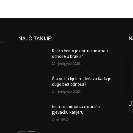
NAJČITANIJE:
N
Koliko često je normalno imati
odnose u braku?
22. фебруар 2025.
Šta se sa tijelom dešava kada je
dugo bez odnosa?
24. фебруар 2025.
„
Intimni snimci su mi uništili
10
pjevačku karijeru
2. мај 2025.