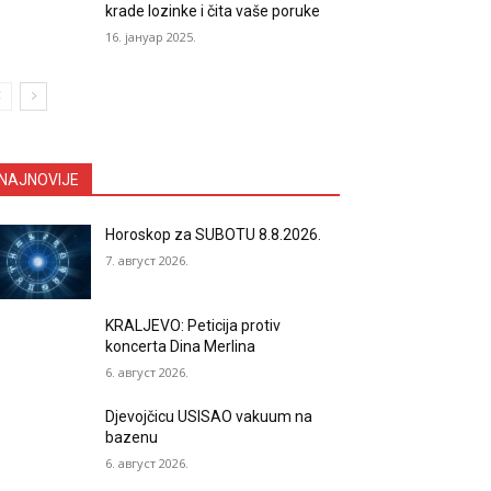
krade lozinke i čita vaše poruke
16. јануар 2025.
NAJNOVIJE
Horoskop za SUBOTU 8.8.2026.
7. август 2026.
KRALJEVO: Peticija protiv
koncerta Dina Merlina
6. август 2026.
Djevojčicu USISAO vakuum na
bazenu
6. август 2026.