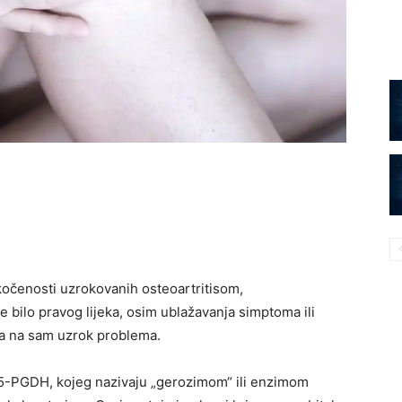
 ukočenosti uzrokovanih osteoartritisom,
 bilo pravog lijeka, osim ublažavanja simptoma ili
lja na sam uzrok problema.
n 15-PGDH, kojeg nazivaju „gerozimom“ ili enzimom