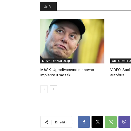
Još...
NOVE TEHNOLOGIJE
AUTO-MOTO
MASK: Ugrađivaćemo masovno
VIDEO: Saob
implante u mozak!
autobus
Dijeliti