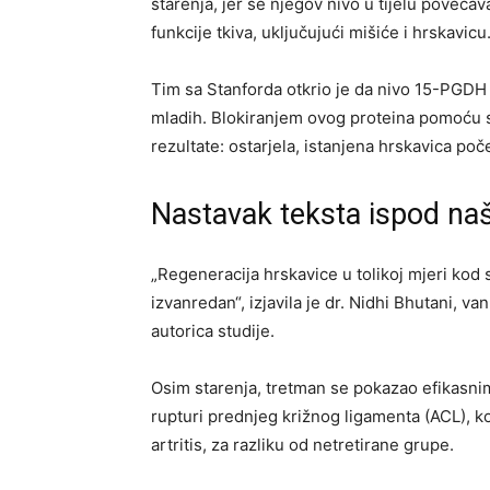
starenja, jer se njegov nivo u tijelu povećav
funkcije tkiva, uključujući mišiće i hrskavicu
Tim sa Stanforda otkrio je da nivo 15-PGDH
mladih. Blokiranjem ovog proteina pomoću s
rezultate: ostarjela, istanjena hrskavica poče
Nastavak teksta ispod na
„Regeneracija hrskavice u tolikoj mjeri kod s
izvanredan“, izjavila je dr. Nidhi Bhutani, v
autorica studije.
Osim starenja, tretman se pokazao efikasni
rupturi prednjeg križnog ligamenta (ACL), ko
artritis, za razliku od netretirane grupe.