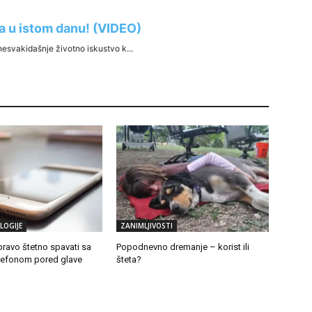
LOGIJE
ZANIMLJIVOSTI
pravo štetno spavati sa
Popodnevno dremanje – korist ili
lefonom pored glave
šteta?