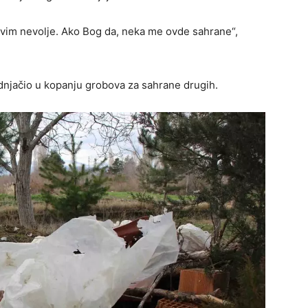
vim nevolje. Ako Bog da, neka me ovde sahrane“,
dnjačio u kopanju grobova za sahrane drugih.