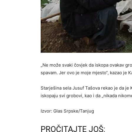
„Ne može svaki čovjek da iskopa ovakav gro
spavam. Jer ovo je moje mjesto“, kazao je K
Starješina sela Jusuf Tašova rekao je da je 
iskopaju svi grobovi, kao i da „nikada nikome
Izvor: Glas Srpske/Tanjug
PROČITAJTE JOŠ: