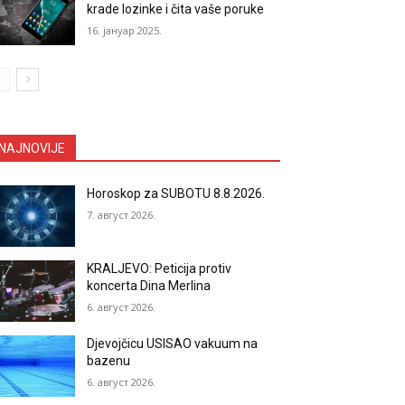
krade lozinke i čita vaše poruke
16. јануар 2025.
NAJNOVIJE
Horoskop za SUBOTU 8.8.2026.
7. август 2026.
KRALJEVO: Peticija protiv
koncerta Dina Merlina
6. август 2026.
Djevojčicu USISAO vakuum na
bazenu
6. август 2026.