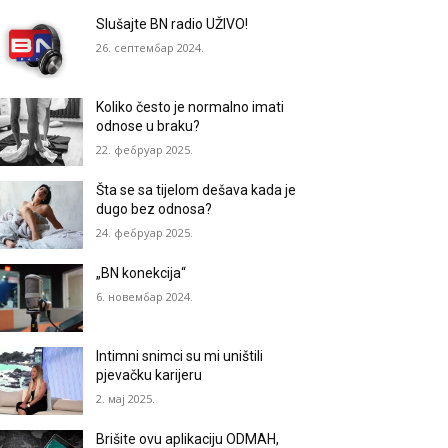
Slušajte BN radio UŽIVO!
26. септембар 2024.
Koliko često je normalno imati
odnose u braku?
22. фебруар 2025.
Šta se sa tijelom dešava kada je
dugo bez odnosa?
24. фебруар 2025.
„BN konekcija“
6. новембар 2024.
Intimni snimci su mi uništili
pjevačku karijeru
2. мај 2025.
Brišite ovu aplikaciju ODMAH,