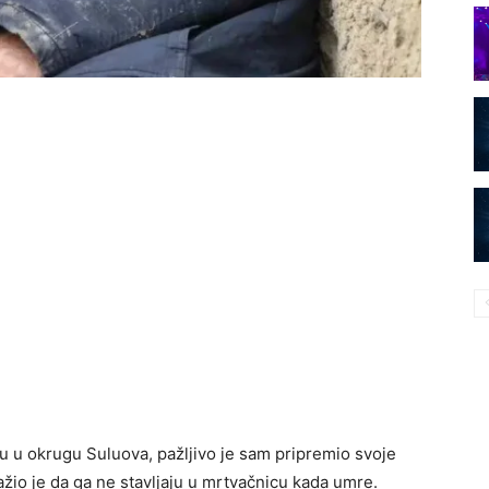
cu u okrugu Suluova, pažljivo je sam pripremio svoje
ažio je da ga ne stavljaju u mrtvačnicu kada umre.