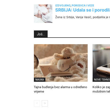
Još...
NAUKA
NOVE TEHNO
Tajna buđenja bez alarma u određeno
Koliko je za
vrijeme
mobilnim te