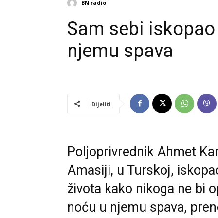
BN radio
Sam sebi iskopao
njemu spava
Dijeliti
Poljoprivrednik Ahmet Kar
Amasiji, u Turskoj, iskop
života kako nikoga ne bi 
noću u njemu spava, prene