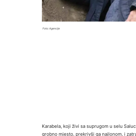
Foto: Agencije
Karabela, koji živi sa suprugom u selu Salu
grobno mjesto, prekrivši ga najlonom, i zatr