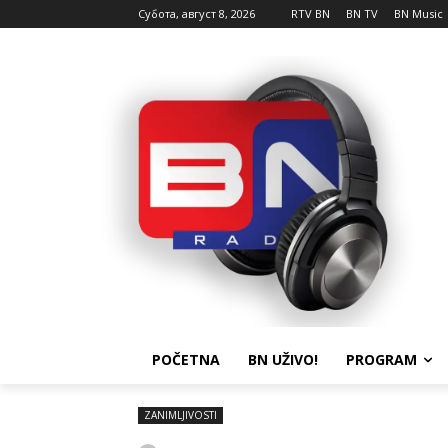
Субота, август 8, 2026
RTV BN
BN TV
BN Music
POČETNA
BN UŽIVO!
PROGRAM
ZANIMLJIVOSTI