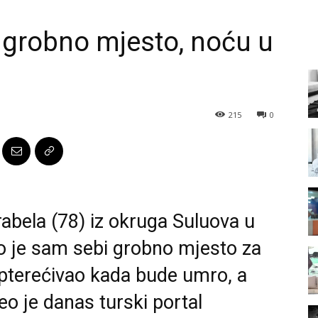
 grobno mjesto, noću u
215
0
abela (78) iz okruga Suluova u
ao je sam sebi grobno mjesto za
opterećivao kada bude umro, a
o je danas turski portal