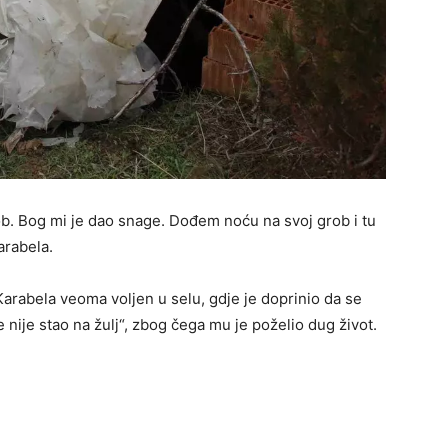
b. Bog mi je dao snage. Dođem noću na svoj grob i tu
arabela.
Karabela veoma voljen u selu, gdje je doprinio da se
 nije stao na žulj“, zbog čega mu je poželio dug život.