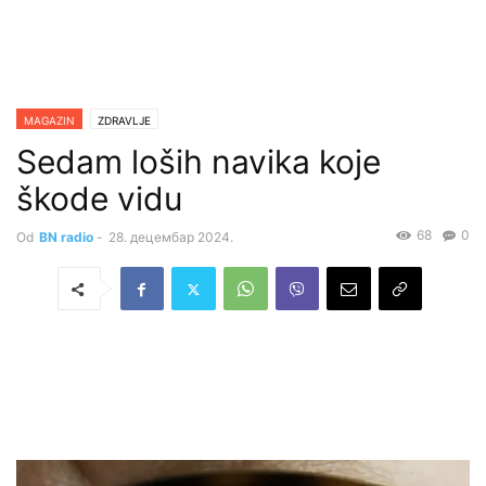
MAGAZIN
ZDRAVLJE
Sedam loših navika koje
škode vidu
68
0
Od
BN radio
-
28. децембар 2024.