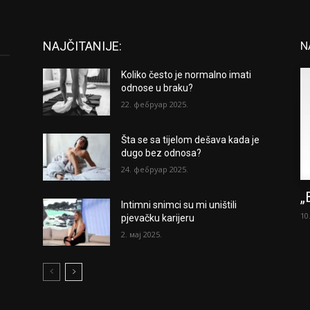
NAJČITANIJE:
N
Koliko često je normalno imati
odnose u braku?
22. фебруар 2025.
Šta se sa tijelom dešava kada je
dugo bez odnosa?
24. фебруар 2025.
„
Intimni snimci su mi uništili
10
pjevačku karijeru
2. мај 2025.