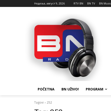
Недеља, август 9, 2026
RTV BN
BN TV
BN Musi
POČETNA
BN UŽIVO!
PROGRAM
Tagovi
252