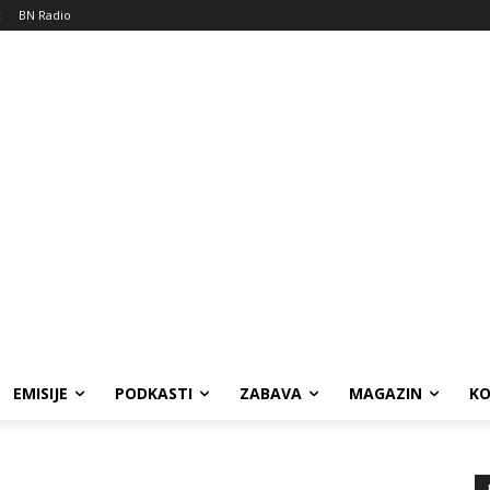
c
BN Radio
EMISIJE
PODKASTI
ZABAVA
MAGAZIN
K