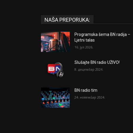
NAŠA PREPORUKA:
Programska šema BN radija –
Ljetni talas
16. јул 2026.
Slušajte BN radio UŽIVO!
8. децембар 2024.
BN radio tim
24. новембар 2024.