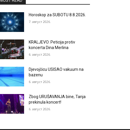
MOST READ
Horoskop za SUBOTU 8.8.2026.
7. август 2026.
KRALJEVO: Peticija protiv
koncerta Dina Merlina
6. август 2026.
Djevojčicu USISAO vakuum na
bazenu
6. август 2026.
Zbog URUŠAVANJA bine, Tanja
prekinula koncert!
6. август 2026.