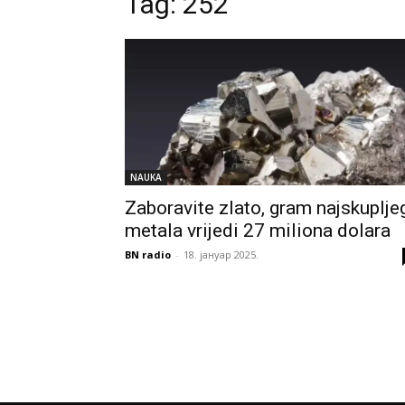
Tag:
252
NAUKA
Zaboravite zlato, gram najskuplje
metala vrijedi 27 miliona dolara
BN radio
-
18. јануар 2025.