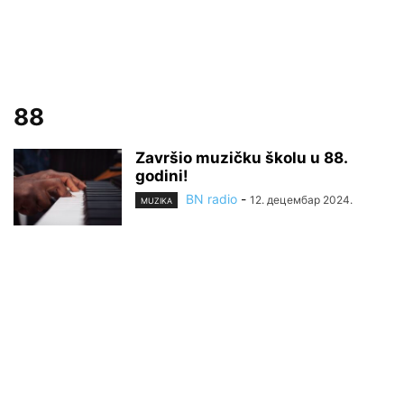
88
Završio muzičku školu u 88.
godini!
BN radio
-
12. децембар 2024.
MUZIKA