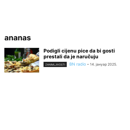
ananas
Podigli cijenu pice da bi gosti
prestali da je naručuju
BN radio
-
14. јануар 2025.
ZANIMLJIVOSTI