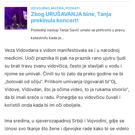
Veza Vidovdana s vidom manifestovala se i u narodnoj
medicini. Uoči praznika ili pak na praznik rano ujutru ljudi
su brali travu zvanu vidovčica, često je stavljali u vodu i
njome se umivali. Činili su to zato da preko godine ne bi
„bolovali od očiju“. Prilikom umivanja izgovarali bi”Oj,
Vidove, Vidovdan, što ja očima video, to ja rukama stvorio”,
da bi imali sreće u radu. Ponegdje su vidovčicu čuvali i
koristili onda kada bi im oči oboljele.
Ima sredina, u sjeverozapadnoj Srbiji i Vojvodini, gdje se
iznosi svo tkanje što žene i djevojke rade kako bi se videlo