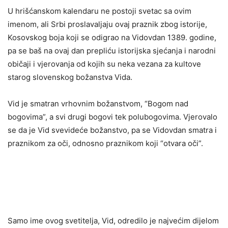
U hrišćanskom kalendaru ne postoji svetac sa ovim
imenom, ali Srbi proslavaljaju ovaj praznik zbog istorije,
Kosovskog boja koji se odigrao na Vidovdan 1389. godine,
pa se baš na ovaj dan prepliću istorijska sjećanja i narodni
običaji i vjerovanja od kojih su neka vezana za kultove
starog slovenskog božanstva Vida.
Vid je smatran vrhovnim božanstvom, “Bogom nad
bogovima”, a svi drugi bogovi tek polubogovima. Vjerovalo
se da je Vid svevideće božanstvo, pa se Vidovdan smatra i
praznikom za oči, odnosno praznikom koji “otvara oči”.
Samo ime ovog svetitelja, Vid, odredilo je najvećim dijelom