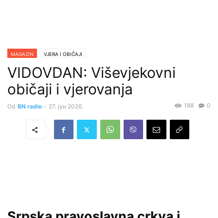
MAGAZIN
VJERA I OBIČAJI
VIDOVDAN: Viševjekovni
običaji i vjerovanja
188
0
Od
BN radio
-
27. јун 2026.
Srpska pravoslavna crkva i