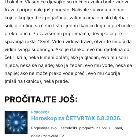
U okolini Vlasenice djevojke su uoči praznika brale vidovu
travu i pripremale još ponešto. Nalivale su vodu u lonac
koji je kupljen bez pogađanja, zatim uzimale malo hljeba i
soli, djetelinu sa četiri lista i jednu tkanicu koju bi prebacile
preko lonca. Po završenim pripremama, devojka bi pre
spavanja rekla: “Sveti Vide i vidova travo, otvorite mi oči da
vidim svoga suđenoga. Ako je daleko, evo mu djetelina od
četiri krila, neka k meni doleti; ako je gladan, evo mu soli i
hljeba, neka se najede; ako je žedan, evo mu vode, neka se
napije; ako ne može preko vode preći, evo mu ćuprije
(misli na tkanicu), neka pređe.”
PROČITAJTE JOŠ: