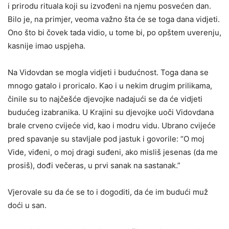
i prirodu rituala koji su izvođeni na njemu posvećen dan.
Bilo je, na primjer, veoma važno šta će se toga dana vidjeti.
Ono što bi čovek tada vidio, u tome bi, po opštem uverenju,
kasnije imao uspjeha.
Na Vidovdan se mogla vidjeti i budućnost. Toga dana se
mnogo gatalo i proricalo. Kao i u nekim drugim prilikama,
činile su to najčešće djevojke nadajući se da će vidjeti
budućeg izabranika. U Krajini su djevojke uoči Vidovdana
brale crveno cvijeće vid, kao i modru vidu. Ubrano cvijeće
pred spavanje su stavljale pod jastuk i govorile: “O moj
Vide, viđeni, o moj dragi suđeni, ako misliš jesenas (da me
prosiš), dođi večeras, u prvi sanak na sastanak.”
Vjerovale su da će se to i dogoditi, da će im budući muž
doći u san.