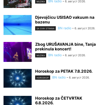
BN radio
-
6. август 2026.
MUZIKA
Djevojčicu USISAO vakuum na
bazenu
BN radio
-
6. август 2026.
SA SVIH STRANA
Zbog URUŠAVANJA bine, Tanja
prekinula koncert!
BN radio
-
6. август 2026.
MUZIKA
Horoskop za PETAK 7.8.2026.
BN radio
-
6. август 2026.
HOROSKOP
Horoskop za ČETVRTAK
6.8.2026.