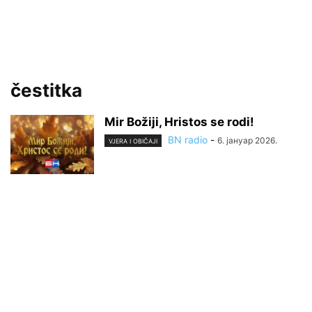
čestitka
Mir Božiji, Hristos se rodi!
BN radio
-
6. јануар 2026.
VJERA I OBIČAJI