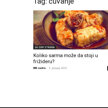
Tag:
čuvanje
SA SVIH STRANA
Koliko sarma može da stoji u
frižideru?
BN radio
-
9. јануар 2025.