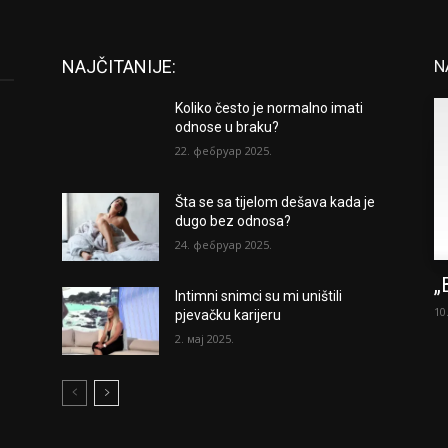
NAJČITANIJE:
N
Koliko često je normalno imati
odnose u braku?
22. фебруар 2025.
Šta se sa tijelom dešava kada je
dugo bez odnosa?
24. фебруар 2025.
„
Intimni snimci su mi uništili
10
pjevačku karijeru
2. мај 2025.