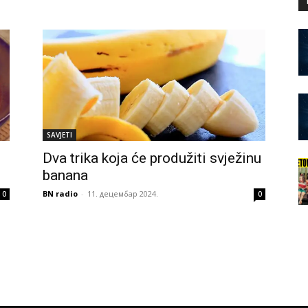
SAVJETI
Dva trika koja će produžiti svježinu
banana
BN radio
-
11. децембар 2024.
0
0