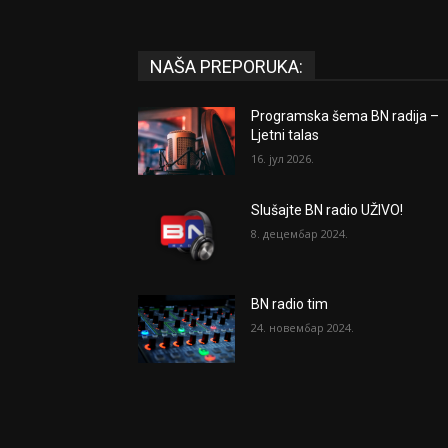
NAŠA PREPORUKA:
Programska šema BN radija –
Ljetni talas
16. јул 2026.
Slušajte BN radio UŽIVO!
8. децембар 2024.
BN radio tim
24. новембар 2024.