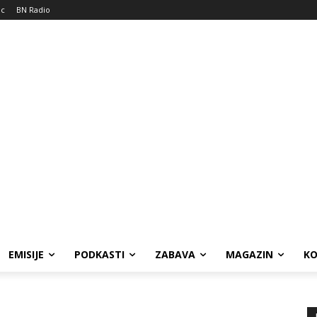
ic
BN Radio
EMISIJE
PODKASTI
ZABAVA
MAGAZIN
K