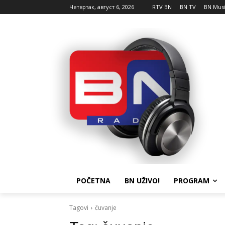
Четвртак, август 6, 2026
RTV BN
BN TV
BN Mus
POČETNA
BN UŽIVO!
PROGRAM
Tagovi
čuvanje