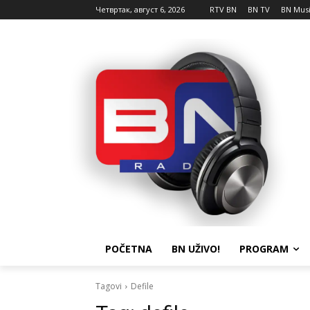
Четвртак, август 6, 2026
RTV BN
BN TV
BN Mus
POČETNA
BN UŽIVO!
PROGRAM
Tagovi
Defile