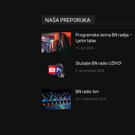
NAŠA PREPORUKA:
Programska šema BN radija –
Ljetni talas
16. јул 2026.
Slušajte BN radio UŽIVO!
8. децембар 2024.
BN radio tim
24. новембар 2024.