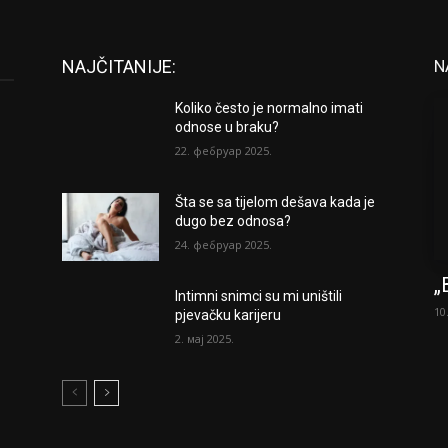
NAJČITANIJE:
N
Koliko često je normalno imati
odnose u braku?
22. фебруар 2025.
Šta se sa tijelom dešava kada je
dugo bez odnosa?
24. фебруар 2025.
„
Intimni snimci su mi uništili
10
pjevačku karijeru
2. мај 2025.