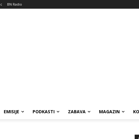
ic
BN Radio
EMISIJE
PODKASTI
ZABAVA
MAGAZIN
K