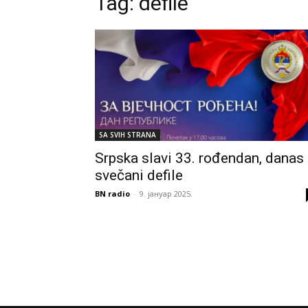
Tag:
defile
SA SVIH STRANA
Srpska slavi 33. rođendan, danas
svečani defile
BN radio
-
9. јануар 2025.