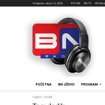
Четвртак, август 6, 2026
RTV BN
BN TV
BN Mus
POČETNA
BN UŽIVO!
PROGRAM
Tagovi
Dodik