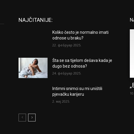
NAJČITANIJE:
N
Koliko često je normalno imati
odnose u braku?
22. фебруар 2025.
Šta se sa tijelom dešava kada je
dugo bez odnosa?
24. фебруар 2025.
„
Intimni snimci su mi uništili
10
pjevačku karijeru
2. мај 2025.