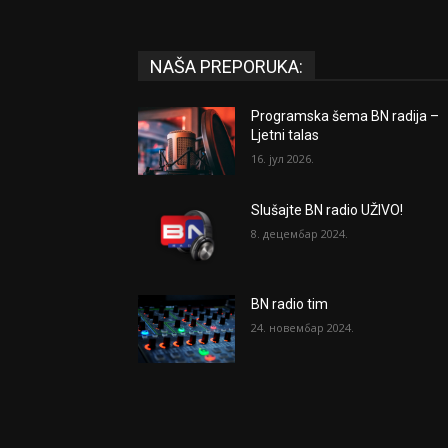
NAŠA PREPORUKA:
Programska šema BN radija –
Ljetni talas
16. јул 2026.
Slušajte BN radio UŽIVO!
8. децембар 2024.
BN radio tim
24. новембар 2024.