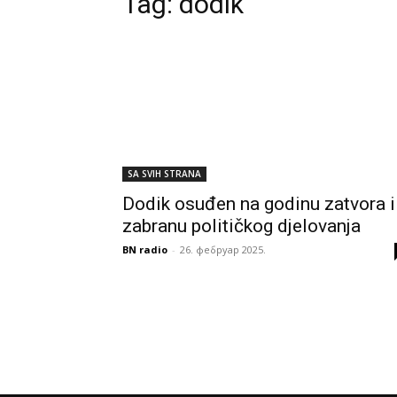
Tag:
dodik
SA SVIH STRANA
Dodik osuđen na godinu zatvora i
zabranu političkog djelovanja
BN radio
-
26. фебруар 2025.