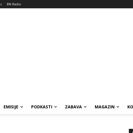
ic
BN Radio
EMISIJE
PODKASTI
ZABAVA
MAGAZIN
K