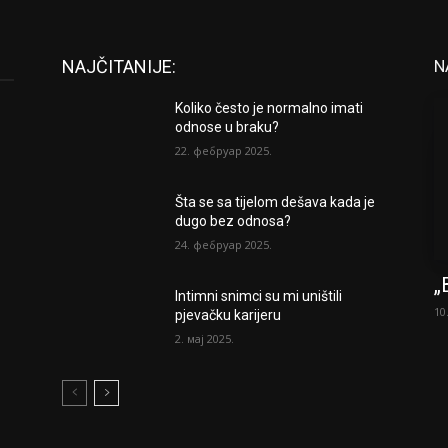
NAJČITANIJE:
N
Koliko često je normalno imati
odnose u braku?
22. фебруар 2025.
Šta se sa tijelom dešava kada je
dugo bez odnosa?
24. фебруар 2025.
„
Intimni snimci su mi uništili
10
pjevačku karijeru
2. мај 2025.