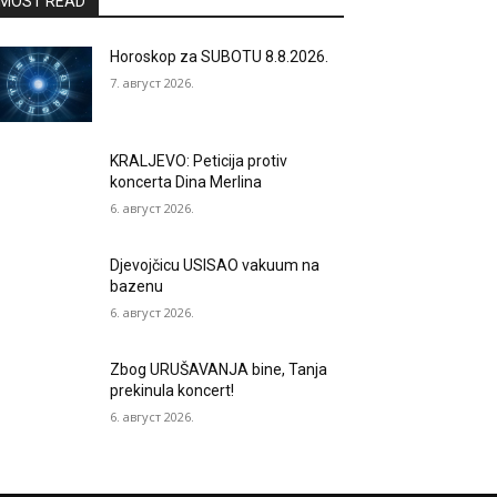
MOST READ
Horoskop za SUBOTU 8.8.2026.
7. август 2026.
KRALJEVO: Peticija protiv
koncerta Dina Merlina
6. август 2026.
Djevojčicu USISAO vakuum na
bazenu
6. август 2026.
Zbog URUŠAVANJA bine, Tanja
prekinula koncert!
6. август 2026.