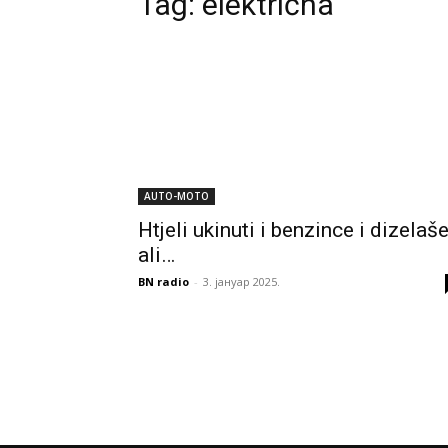
Tag:
električna
AUTO-MOTO
Htjeli ukinuti i benzince i dizelaše
ali…
BN radio
-
3. јануар 2025.