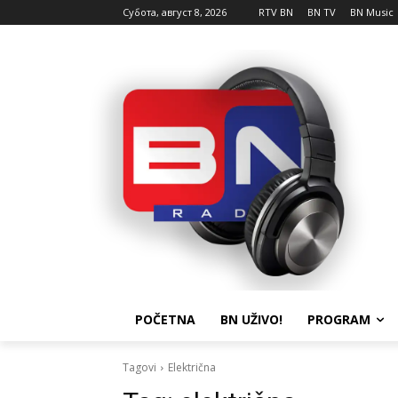
Субота, август 8, 2026
RTV BN
BN TV
BN Music
POČETNA
BN UŽIVO!
PROGRAM
Tagovi
Električna