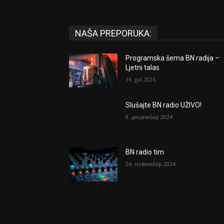
NAŠA PREPORUKA:
Programska šema BN radija –
Ljetni talas
16. јул 2026.
Slušajte BN radio UŽIVO!
8. децембар 2024.
BN radio tim
24. новембар 2024.