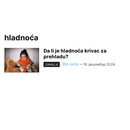
hladnoća
Da li je hladnoća krivac za
prehladu?
BN radio
-
18. децембар 2024.
ZDRAVLJE