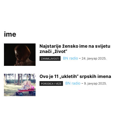
ime
Najstarije žensko ime na svijetu
znači „život“
BN radio
-
24. јануар 2025.
ZANIMLJIVOSTI
Ovo je 11 „ukletih“ srpskih imena
BN radio
-
9. јануар 2025.
PORODICA I VEZE