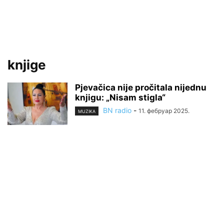
knjige
Pjevačica nije pročitala nijednu
knjigu: „Nisam stigla“
BN radio
-
11. фебруар 2025.
MUZIKA