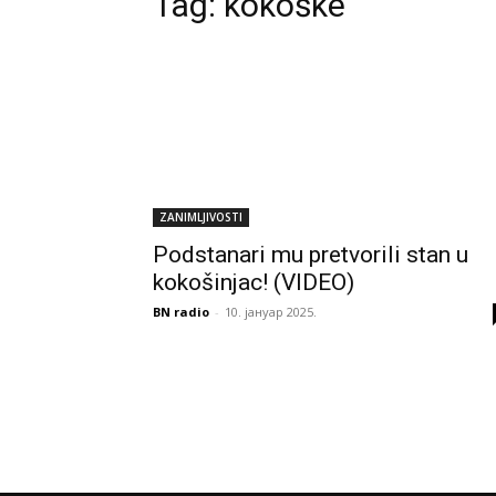
Tag:
kokoške
ZANIMLJIVOSTI
Podstanari mu pretvorili stan u
kokošinjac! (VIDEO)
BN radio
-
10. јануар 2025.