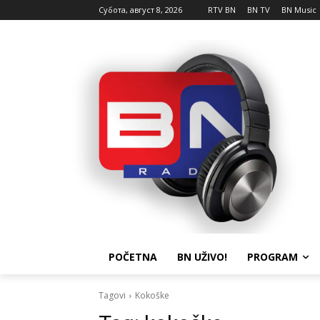
Субота, август 8, 2026
RTV BN
BN TV
BN Music
POČETNA
BN UŽIVO!
PROGRAM
Tagovi
Kokoške