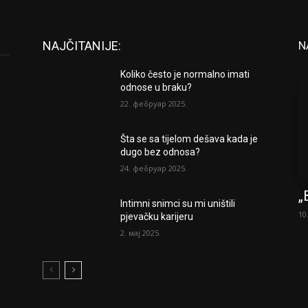
NAJČITANIJE:
N
Koliko često je normalno imati
odnose u braku?
22. фебруар 2025.
Šta se sa tijelom dešava kada je
dugo bez odnosa?
24. фебруар 2025.
„
Intimni snimci su mi uništili
10
pjevačku karijeru
2. мај 2025.