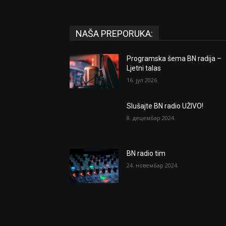
NAŠA PREPORUKA:
Programska šema BN radija –
Ljetni talas
16. јул 2026.
Slušajte BN radio UŽIVO!
8. децембар 2024.
BN radio tim
24. новембар 2024.