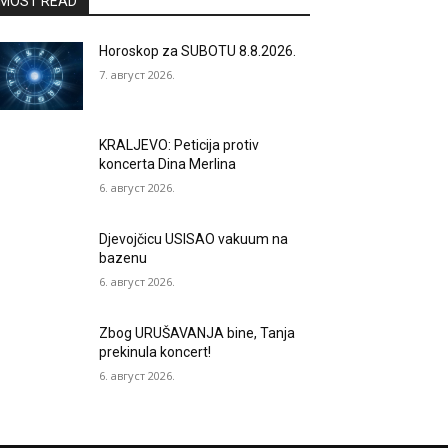
MOST READ
Horoskop za SUBOTU 8.8.2026.
7. август 2026.
KRALJEVO: Peticija protiv
koncerta Dina Merlina
6. август 2026.
Djevojčicu USISAO vakuum na
bazenu
6. август 2026.
Zbog URUŠAVANJA bine, Tanja
prekinula koncert!
6. август 2026.