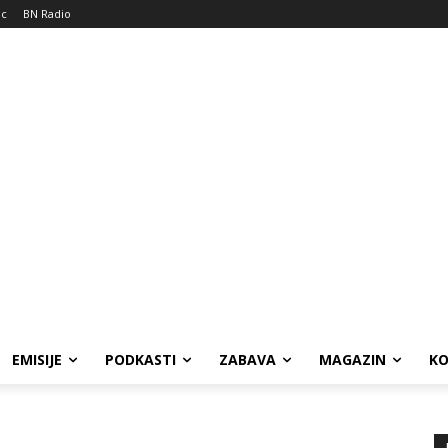
ic
BN Radio
EMISIJE
PODKASTI
ZABAVA
MAGAZIN
K