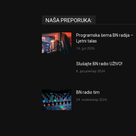
NAŠA PREPORUKA:
Programska šema BN radija –
Ljetni talas
16. јул 2026.
Slušajte BN radio UŽIVO!
8. децембар 2024.
BN radio tim
24. новембар 2024.