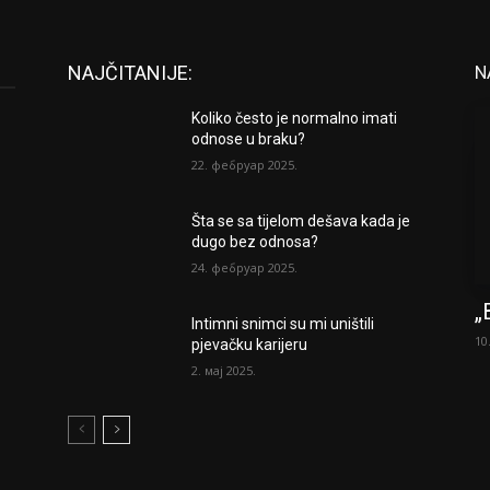
NAJČITANIJE:
N
Koliko često je normalno imati
odnose u braku?
22. фебруар 2025.
Šta se sa tijelom dešava kada je
dugo bez odnosa?
24. фебруар 2025.
„
Intimni snimci su mi uništili
10
pjevačku karijeru
2. мај 2025.