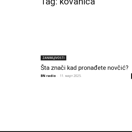
Tag:
kovanica
ZANIMLJIVOSTI
Šta znači kad pronađete novčić?
BN radio
-
11. март 2025.