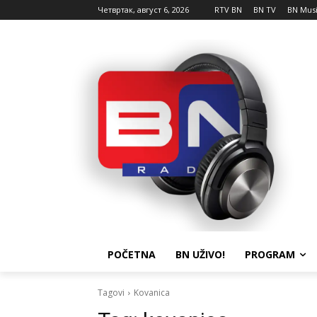
Четвртак, август 6, 2026
RTV BN
BN TV
BN Mus
POČETNA
BN UŽIVO!
PROGRAM
Tagovi
Kovanica