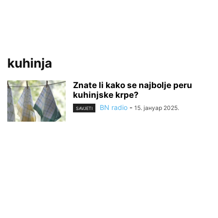
kuhinja
Znate li kako se najbolje peru
kuhinjske krpe?
BN radio
-
15. јануар 2025.
SAVJETI