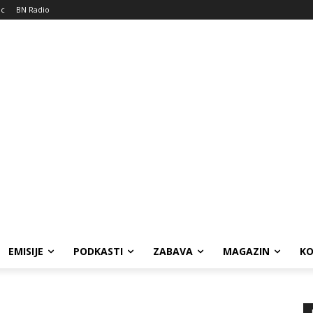
ic
BN Radio
EMISIJE
PODKASTI
ZABAVA
MAGAZIN
K