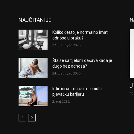
NAJČITANIJE:
N
Koliko često je normalno imati
odnose u braku?
22. фебруар 2025.
Šta se sa tijelom dešava kada je
dugo bez odnosa?
24. фебруар 2025.
„
Intimni snimci su mi uništili
10
pjevačku karijeru
2. мај 2025.