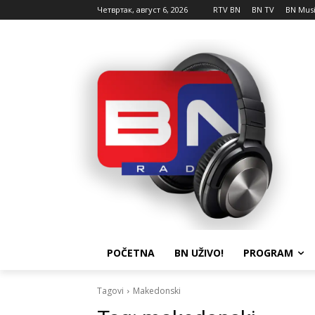
Четвртак, август 6, 2026
RTV BN
BN TV
BN Mus
POČETNA
BN UŽIVO!
PROGRAM
Tagovi
Makedonski