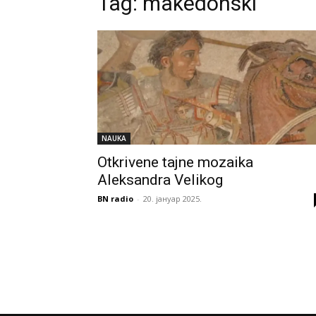
Tag:
makedonski
NAUKA
Otkrivene tajne mozaika
Aleksandra Velikog
BN radio
-
20. јануар 2025.