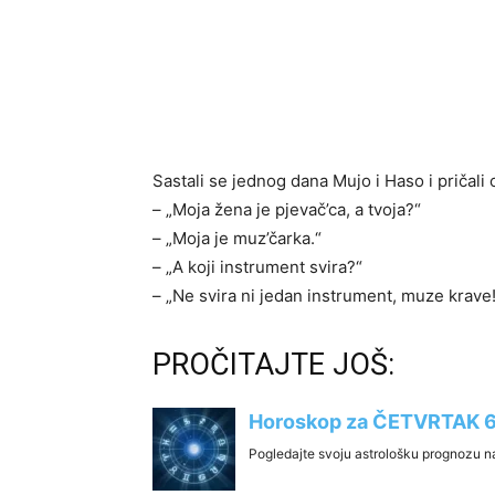
Sastali se jednog dana Mujo i Haso i pričal
– „Moja žena je pjevač’ca, a tvoja?“
– „Moja je muz’čarka.“
– „A koji instrument svira?“
– „Ne svira ni jedan instrument, muze krave!
PROČITAJTE JOŠ: