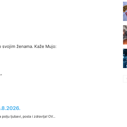
i o svojim ženama. Kaže Mujo:
“