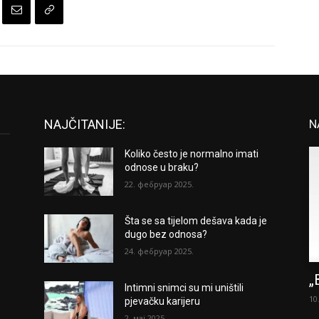
NAJČITANIJE:
N
Koliko često je normalno imati
odnose u braku?
22. фебруар 2025.
Šta se sa tijelom dešava kada je
dugo bez odnosa?
24. фебруар 2025.
„
Intimni snimci su mi uništili
10
pjevačku karijeru
2. мај 2025.