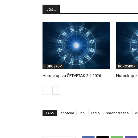
Još...
HOROSKOP
HOROSKOP
Horoskop za ČETVRTAK 2.4.2026.
Horoskop z
TAGS
apoteka
bn
radio
smehotresna
vi