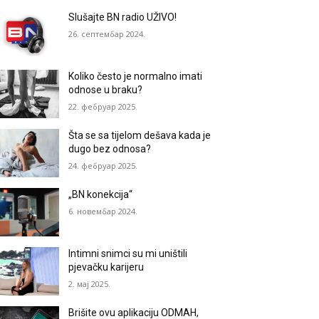
Slušajte BN radio UŽIVO!
26. септембар 2024.
Koliko često je normalno imati
odnose u braku?
22. фебруар 2025.
Šta se sa tijelom dešava kada je
dugo bez odnosa?
24. фебруар 2025.
„BN konekcija“
6. новембар 2024.
Intimni snimci su mi uništili
pjevačku karijeru
2. мај 2025.
Brišite ovu aplikaciju ODMAH,