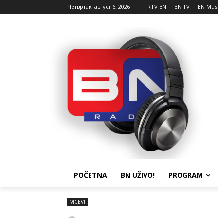
Четвртак, август 6, 2026
RTV BN
BN TV
BN Mus
POČETNA
BN UŽIVO!
PROGRAM
VICEVI