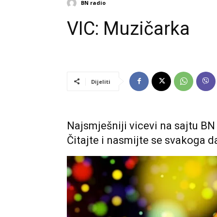
BN radio
VIC: Muzičarka
Dijeliti
Najsmješniji vicevi na sajtu BN
Čitajte i nasmijte se svakoga d