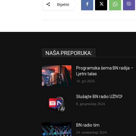
Dijeliti
NAŠA PREPORUKA:
Programska šema BN radija –
Ljetni talas
16. јул 2026.
Slušajte BN radio UŽIVO!
8. децембар 2024.
BN radio tim
24. новембар 2024.