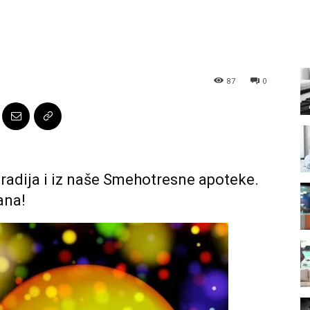
87
0
 radija i iz naše Smehotresne apoteke.
ana!