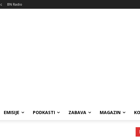
ic
BN Radio
EMISIJE
PODKASTI
ZABAVA
MAGAZIN
K