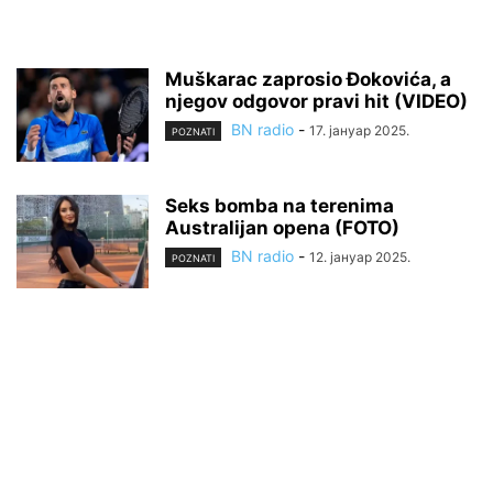
Muškarac zaprosio Đokovića, a
njegov odgovor pravi hit (VIDEO)
BN radio
-
17. јануар 2025.
POZNATI
Seks bomba na terenima
Australijan opena (FOTO)
BN radio
-
12. јануар 2025.
POZNATI