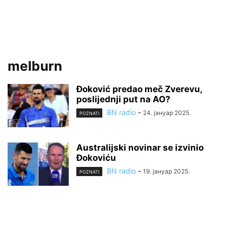
melburn
Đoković predao meč Zverevu,
poslijednji put na AO?
BN radio
-
24. јануар 2025.
POZNATI
Australijski novinar se izvinio
Đokoviću
BN radio
-
19. јануар 2025.
POZNATI